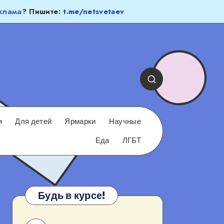
клама
? Пишите:
t.me/netsvetaev
и
Для детей
Ярмарки
Научные
Еда
ЛГБТ
Будь в курсе!