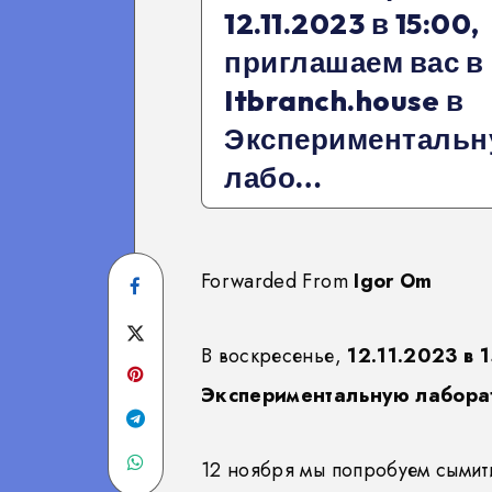
12.11.2023 в 15:00,
приглашаем вас в
Itbranch.house в
Эксперименталь
лабо…
Forwarded From
Igor Om
Share
on
Share
В воскресенье,
12.11.2023 в 
Facebook
on
Экспериментальную лабор
Twitter
Share
Share
on
12 ноября мы попробуем сымит