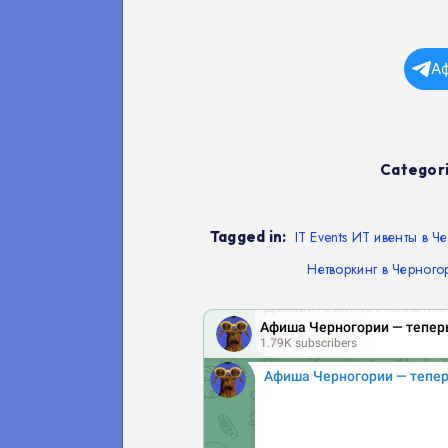
А
Categori
Tagged in:
IT Events ИТ ивенты в Ч
Нетворкинг в Черного