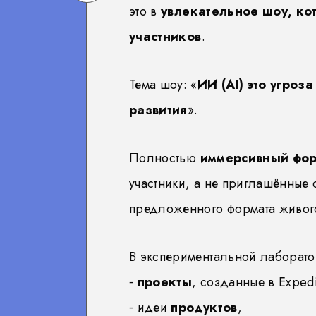
on
Telegram
это в
увлекательное шоу, ко
участников
.
WhatsApp
Тема шоу: «
ИИ (AI) это угроз
развития
».
Полностью
иммерсивный фор
участники, а не приглашённые
предложенного формата живого
В экспериментальной лаборат
⁃
проекты
, созданные в Expedit
⁃ идеи
продуктов
,