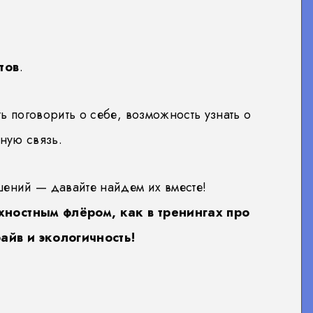
тов
.
ь поговорить о себе, возможность узнать о
тную связь.
шений — давайте найдем их вместе!
хностным флёром, как в тренингах про
айв и экологичность!