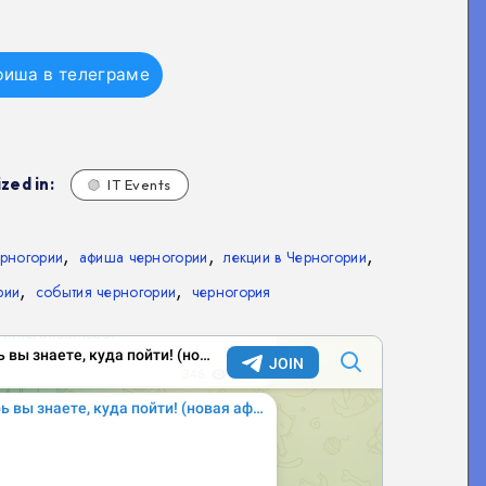
фиша в телеграме
zed in:
IT Events
,
,
,
ерногории
афиша черногории
лекции в Черногории
,
,
рии
события черногории
черногория