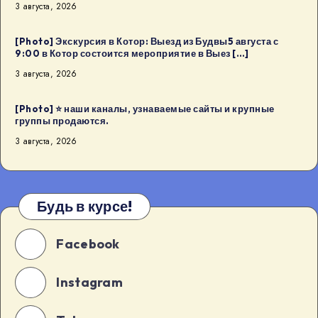
3 августа, 2026
в
Будва:
[Photo] Экскурсия в Котор: Выезд из Будвы5 августа с
Kaffa
9:00 в Котор состоится мероприятие в Выез […]
Kaffa8
3 августа, 2026
августа
в
[Photo] ⭐️ наши каналы, узнаваемые сайты и крупные
18:00
группы продаются.
в
3 августа, 2026
Будва
[…]
Будь в курсе!
Facebook
Instagram