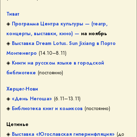
Тиват
◈
Программа Центра культуры — (театр,
концерты, выставки, кино) —
на ноябрь
◈
Выставка Dream Lotus. Sun Jixiang в Порто
Монтенегро
(14.10–8.11)
◈
Книги на русском языке в городской
библиотеке
(постоянно)
Херцег-Нови
◈
«День Негоша»
(6.11–13.11)
◈
Библиотека книг и комиксов
(постоянно)
Цетинье
◈
Выставка «Югославская гиперинфляция»
(до