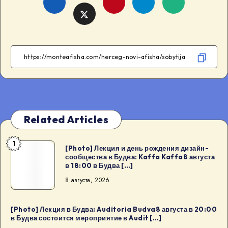
Share
Share
Share
Share
on
on
on
on
Facebook
Telegram
WhatsApp
Twitter
Related Articles
1
[Photo]
[Photo] Лекция и день рождения дизайн-
сообщества в Будва: Kaffa Kaffa8 августа
Лекция
в 18:00 в Будва […]
и
8 августа, 2026
день
рождения
дизайн-
[Photo] Лекция в Будва: Auditoria Budva8 августа в 20:00
в Будва состоится мероприятие в Audit […]
сообщества