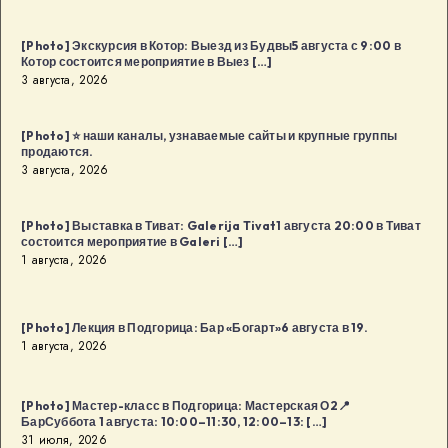
сообщества
в
[Photo] Экскурсия в Котор: Выезд из Будвы5 августа с 9:00 в
Котор состоится мероприятие в Выез […]
Будва:
3 августа, 2026
Kaffa
Kaffa8
[Photo] ⭐️ наши каналы, узнаваемые сайты и крупные группы
августа
продаются.
в
3 августа, 2026
18:00
в
[Photo] Выставка в Тиват: Galerija Tivat1 августа 20:00 в Тиват
Будва
состоится мероприятие в Galeri […]
1 августа, 2026
[…]
[Photo] Лекция в Подгорица: Бар «Богарт»6 августа в 19.
1 августа, 2026
[Photo] Мастер-класс в Подгорица: Мастерская О2📍
БарСуббота 1 августа: 10:00–11:30, 12:00–13: […]
31 июля, 2026