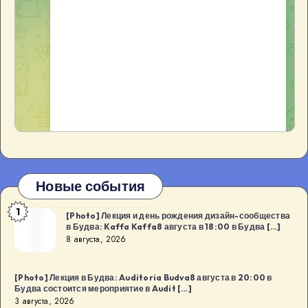
Новые события
1
[Photo]
[Photo] Лекция и день рождения дизайн-сообщества
в Будва: Kaffa Kaffa8 августа в 18:00 в Будва […]
Лекция
8 августа, 2026
и
день
[Photo] Лекция в Будва: Auditoria Budva8 августа в 20:00 в
рождения
Будва состоится мероприятие в Audit […]
дизайн-
3 августа, 2026