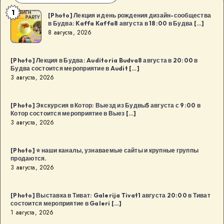
1
[Photo]
[Photo] Лекция и день рождения дизайн-сообщества
в Будва: Kaffa Kaffa8 августа в 18:00 в Будва […]
Лекция
8 августа, 2026
и
день
[Photo] Лекция в Будва: Auditoria Budva8 августа в 20:00 в
рождения
Будва состоится мероприятие в Audit […]
дизайн-
3 августа, 2026
сообщества
в
[Photo] Экскурсия в Котор: Выезд из Будвы5 августа с 9:00 в
Котор состоится мероприятие в Выез […]
Будва:
3 августа, 2026
Kaffa
Kaffa8
[Photo] ⭐️ наши каналы, узнаваемые сайты и крупные группы
августа
продаются.
в
3 августа, 2026
18:00
в
[Photo] Выставка в Тиват: Galerija Tivat1 августа 20:00 в Тиват
Будва
состоится мероприятие в Galeri […]
1 августа, 2026
[…]