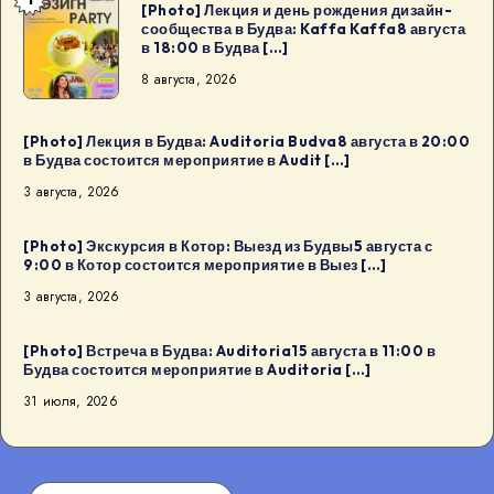
[Photo]
[Photo] Лекция и день рождения дизайн-
сообщества в Будва: Kaffa Kaffa8 августа
Лекция
в 18:00 в Будва […]
и
8 августа, 2026
день
рождения
дизайн-
[Photo] Лекция в Будва: Auditoria Budva8 августа в 20:00
в Будва состоится мероприятие в Audit […]
сообщества
3 августа, 2026
в
Будва:
[Photo] Экскурсия в Котор: Выезд из Будвы5 августа с
Kaffa
9:00 в Котор состоится мероприятие в Выез […]
Kaffa8
3 августа, 2026
августа
в
[Photo] Встреча в Будва: Auditoria15 августа в 11:00 в
18:00
Будва состоится мероприятие в Auditoria […]
в
31 июля, 2026
Будва
[…]