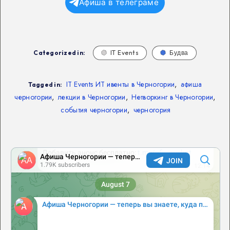
Афиша в телеграме
Categorized in:
IT Events
Будва
IT Events ИТ ивенты в Черногории
,
афиша
Tagged in:
черногории
,
лекции в Черногории
,
Нетворкинг в Черногории
,
события черногории
,
черногория