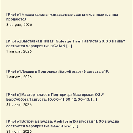
Kaffa
Kaffa8
[Photo] ⭐️ наши каналы, узнаваемые сайты и крупные группы
августа
продаются.
в
3 августа, 2026
18:00
в
[Photo] Выставка в Тиват: Galerija Tivat1 августа 20:00 в Тиват
Будва
состоится мероприятие в Galeri […]
1 августа, 2026
[…]
[Photo] Лекция в Подгорица: Бар «Богарт»6 августа в 19.
1 августа, 2026
[Photo] Мастер-класс в Подгорица: Мастерская О2📍
БарСуббота 1 августа: 10:00–11:30, 12:00–13: […]
31 июля, 2026
[Photo] Встреча в Будва: Auditoria15 августа в 11:00 в Будва
состоится мероприятие в Auditoria […]
31 июля, 2026