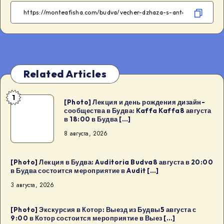
Facebook
Telegram
WhatsApp
Twitter
Related Articles
1
[Photo]
[Photo] Лекция и день рождения дизайн-
сообщества в Будва: Kaffa Kaffa8 августа
Лекция
в 18:00 в Будва […]
и
8 августа, 2026
день
рождения
дизайн-
[Photo] Лекция в Будва: Auditoria Budva8 августа в 20:00
в Будва состоится мероприятие в Audit […]
сообщества
3 августа, 2026
в
Будва:
[Photo] Экскурсия в Котор: Выезд из Будвы5 августа с
Kaffa
9:00 в Котор состоится мероприятие в Выез […]