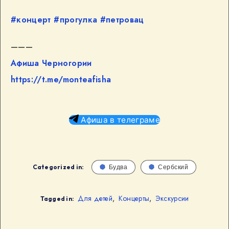
#концерт
#прогулка
#петровац
———
Афиша Черногории
https://t.me/monteafisha
Афиша в телеграме
Categorized in:
Будва
Сербский
Для детей
,
Концерты
,
Экскурсии
Tagged in: