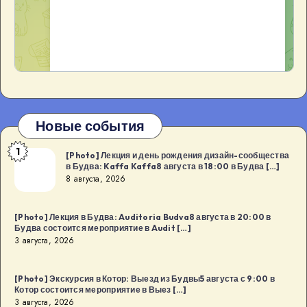
Новые события
1
[Photo]
[Photo] Лекция и день рождения дизайн-сообщества
в Будва: Kaffa Kaffa8 августа в 18:00 в Будва […]
Лекция
8 августа, 2026
и
день
[Photo] Лекция в Будва: Auditoria Budva8 августа в 20:00 в
рождения
Будва состоится мероприятие в Audit […]
дизайн-
3 августа, 2026
сообщества
в
[Photo] Экскурсия в Котор: Выезд из Будвы5 августа с 9:00 в
Котор состоится мероприятие в Выез […]
Будва:
3 августа, 2026