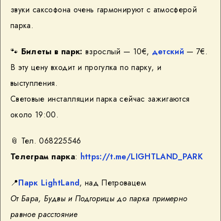
звуки саксофона очень гармонируют с атмосферой
парка.
🐾
Билеты в парк:
взрослый — 10€,
детский
— 7€.
В эту цену входит и прогулка по парку, и
выступления.
Световые инсталляции парка сейчас зажигаются
около 19:00.
📎
Тел. 068225546
Телеграм
парка
:
https://t.me/LIGHTLAND_PARK
📍
Парк LightLand
, над Петровацем
От Бара, Будвы и Подгорицы до парка примерно
равное расстояние