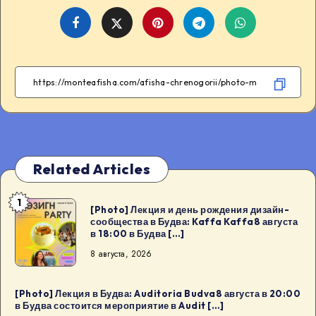
Share
Share
Share
Share
on
on
on
on
Facebook
Twitter
Telegram
WhatsApp
Related Articles
1
[Photo]
[Photo] Лекция и день рождения дизайн-
сообщества в Будва: Kaffa Kaffa8 августа
Лекция
в 18:00 в Будва […]
и
8 августа, 2026
день
рождения
дизайн-
[Photo] Лекция в Будва: Auditoria Budva8 августа в 20:00
в Будва состоится мероприятие в Audit […]
сообщества