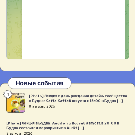
Новые события
1
[Photo]
[Photo] Лекция и день рождения дизайн-сообщества
в Будва: Kaffa Kaffa8 августа в 18:00 в Будва […]
Лекция
8 августа, 2026
и
день
[Photo] Лекция в Будва: Auditoria Budva8 августа в 20:00 в
рождения
Будва состоится мероприятие в Audit […]
дизайн-
3 августа, 2026