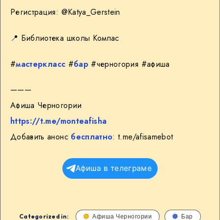
Регистрация: @Katya_Gerstein
📍 Библиотека школы Компас
#
мастеркласс
#
бар
#черногория #афиша
———
Афиша Черногории
https://t.me/monteafisha
Добавить анонс
бесплатно
: t.me/afisamebot
Афиша в телеграме
Categorized in:
Афиша Черногории
Бар