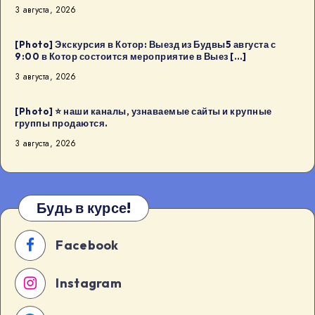
3 августа, 2026
в
Будва:
[Photo] Экскурсия в Котор: Выезд из Будвы5 августа с
Kaffa
9:00 в Котор состоится мероприятие в Выез […]
Kaffa8
3 августа, 2026
августа
в
[Photo] ⭐️ наши каналы, узнаваемые сайты и крупные
18:00
группы продаются.
в
3 августа, 2026
Будва
[…]
Будь в курсе!
Facebook
Instagram