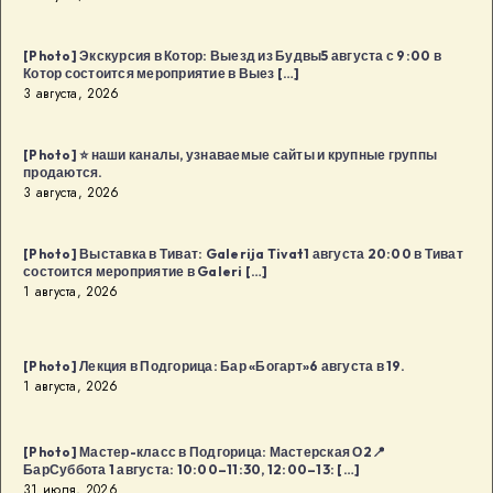
сообщества
в
[Photo] Экскурсия в Котор: Выезд из Будвы5 августа с 9:00 в
Котор состоится мероприятие в Выез […]
Будва:
3 августа, 2026
Kaffa
Kaffa8
[Photo] ⭐️ наши каналы, узнаваемые сайты и крупные группы
августа
продаются.
в
3 августа, 2026
18:00
в
[Photo] Выставка в Тиват: Galerija Tivat1 августа 20:00 в Тиват
Будва
состоится мероприятие в Galeri […]
1 августа, 2026
[…]
[Photo] Лекция в Подгорица: Бар «Богарт»6 августа в 19.
1 августа, 2026
[Photo] Мастер-класс в Подгорица: Мастерская О2📍
БарСуббота 1 августа: 10:00–11:30, 12:00–13: […]
31 июля, 2026