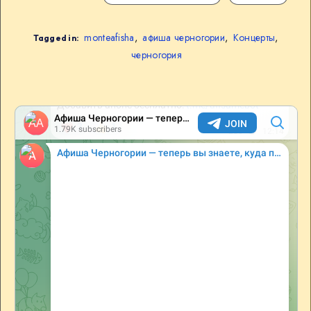
monteafisha
,
афиша черногории
,
Концерты
,
Tagged in:
черногория