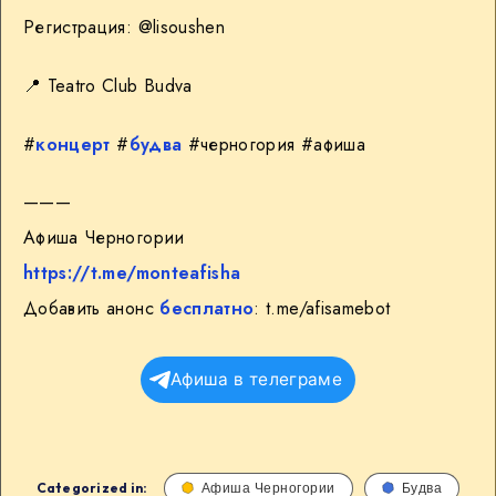
Регистрация: @lisoushen
📍 Teatro Club Budva
#
концерт
#
будва
#черногория #афиша
———
Афиша Черногории
https://t.me/monteafisha
Добавить анонс
бесплатно
: t.me/afisamebot
Афиша в телеграме
Categorized in:
Афиша Черногории
Будва