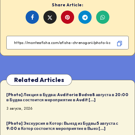
Share Article:
Share
Share
Share
Share
on
on
on
on
Facebook
Twitter
Telegram
WhatsApp
Related Articles
[Photo] Лекция в Будва: Auditoria Budva8 августа в 20:00
в Будва состоится мероприятие в Audit […]
3 августа, 2026
[Photo] Экскурсия в Котор: Выезд из Будвы5 августа с
9:00 в Котор состоится мероприятие в Выез […]