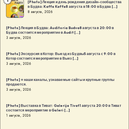
1
[Photo]
[Photo] Лекция и день рождения дизайн-сообщества
в Будва: Kaffa Kaffa8 августа в 18:00 в Будва […]
Лекция
8 августа, 2026
и
день
[Photo] Лекция в Будва: Auditoria Budva8 августа в 20:00 в
рождения
Будва состоится мероприятие в Audit […]
дизайн-
3 августа, 2026
сообщества
в
[Photo] Экскурсия в Котор: Выезд из Будвы5 августа с 9:00 в
Котор состоится мероприятие в Выез […]
Будва:
3 августа, 2026
Kaffa
Kaffa8
[Photo] ⭐️ наши каналы, узнаваемые сайты и крупные группы
августа
продаются.
в
3 августа, 2026
18:00
в
[Photo] Выставка в Тиват: Galerija Tivat1 августа 20:00 в Тиват
Будва
состоится мероприятие в Galeri […]
1 августа, 2026
[…]