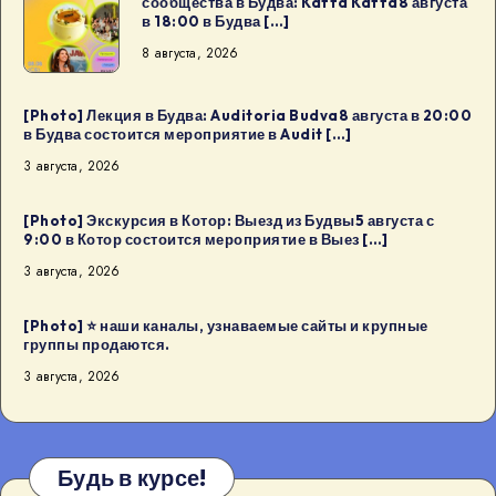
сообщества в Будва: Kaffa Kaffa8 августа
Лекция
в 18:00 в Будва […]
и
8 августа, 2026
день
рождения
дизайн-
[Photo] Лекция в Будва: Auditoria Budva8 августа в 20:00
в Будва состоится мероприятие в Audit […]
сообщества
3 августа, 2026
в
Будва:
[Photo] Экскурсия в Котор: Выезд из Будвы5 августа с
Kaffa
9:00 в Котор состоится мероприятие в Выез […]
Kaffa8
3 августа, 2026
августа
в
[Photo] ⭐️ наши каналы, узнаваемые сайты и крупные
18:00
группы продаются.
в
3 августа, 2026
Будва
[…]
Будь в курсе!