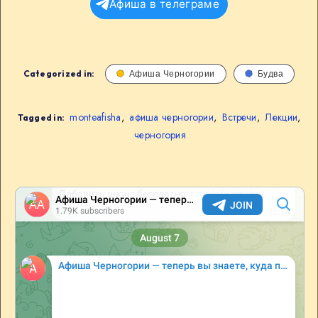
Афиша в телеграме
Categorized in:
Афиша Черногории
Будва
monteafisha
,
афиша черногории
,
Встречи
,
Лекции
,
Tagged in:
черногория