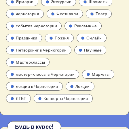
Ярмарки
Экскурсии
Шахматы
черногория
Фестивали
Театр
события черногории
Рекламные
Праздники
Поэзия
Онлайн
Нетворкинг в Черногории
Научные
Мастерклассы
мастер-классы в Черногории
Маркеты
лекции в Черногории
Лекции
ЛГБТ
Концерты Черногории
Будь в курсе!