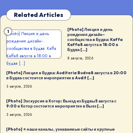
Related Articles
[Photo] Лекция и день
1
[Photo] Лекция и день
рождения дизайн-
сообщества в Будва: Kaffa
рождения дизайн-
Kaffa8 августа в 18:00 в
сообщества в Будва: Kaffa
Будва […]
Kaffa8 августа в 18:00 в
8 августа, 2026
Будва […]
[Photo] Лекция в Будва: Auditoria Budva8 августа в 20:00
в Будва состоится мероприятие в Audit […]
3 августа, 2026
[Photo] Экскурсия в Котор: Выезд из Будвы5 августа с
9:00 в Котор состоится мероприятие в Выез […]
3 августа, 2026
[Photo] ⭐️ наши каналы, узнаваемые сайты и крупные