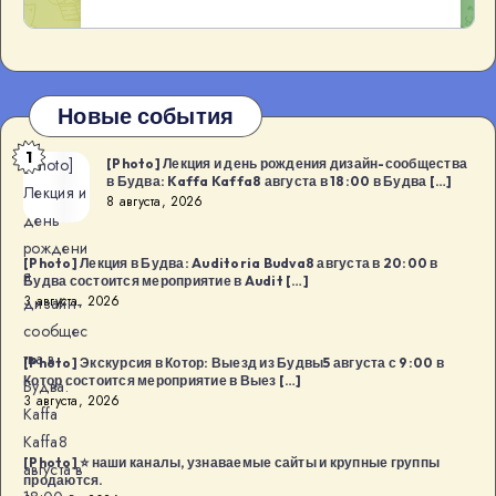
Новые события
1
[Photo]
[Photo] Лекция и день рождения дизайн-сообщества
в Будва: Kaffa Kaffa8 августа в 18:00 в Будва […]
Лекция и
8 августа, 2026
день
рождени
[Photo] Лекция в Будва: Auditoria Budva8 августа в 20:00 в
я
Будва состоится мероприятие в Audit […]
3 августа, 2026
дизайн-
сообщес
тва в
[Photo] Экскурсия в Котор: Выезд из Будвы5 августа с 9:00 в
Котор состоится мероприятие в Выез […]
Будва:
3 августа, 2026
Kaffa
Kaffa8
[Photo] ⭐️ наши каналы, узнаваемые сайты и крупные группы
августа в
продаются.