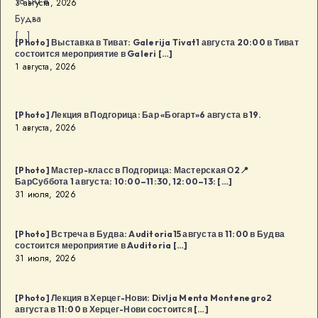
18:00 в
3 августа, 2026
Будва
[…]
[Photo] Выставка в Тиват: Galerija Tivat1 августа 20:00 в Тиват
состоится мероприятие в Galeri […]
1 августа, 2026
[Photo] Лекция в Подгорица: Бар «Богарт»6 августа в 19.
1 августа, 2026
[Photo] Мастер-класс в Подгорица: Мастерская О2📍
БарСуббота 1 августа: 10:00–11:30, 12:00–13: […]
31 июля, 2026
[Photo] Встреча в Будва: Auditoria15 августа в 11:00 в Будва
состоится мероприятие в Auditoria […]
31 июля, 2026
[Photo] Лекция в Херцег-Нови: Divlja Menta Montenegro2
августа в 11:00 в Херцег-Нови состоится […]