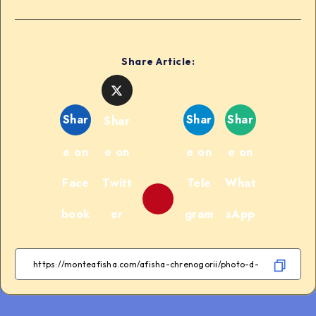
Share Article:
Shar
Shar
Shar
Shar
e on
e on
e on
e on
Face
Twitt
Tele
What
book
er
gram
sApp