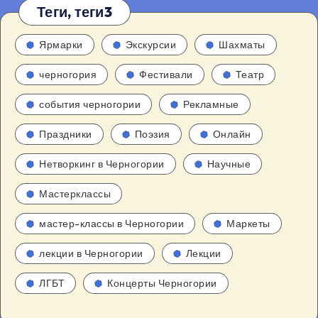
Теги, теги3
Ярмарки
Экскурсии
Шахматы
черногория
Фестивали
Театр
события черногории
Рекламные
Праздники
Поэзия
Онлайн
Нетворкинг в Черногории
Научные
Мастерклассы
мастер-классы в Черногории
Маркеты
лекции в Черногории
Лекции
ЛГБТ
Концерты Черногории