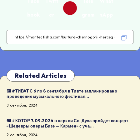
Face
Twitt
Tele
What
book
er
gram
sApp
Related Articles
🖼 #ТИВАТ С 6 по 8 сентября в Тивте запланировано
проведение музыкального фестивал…
3 сентября, 2024
🖼 #КОТОР 7.09.2024 в церкви Св. Духа пройдет концерт
«Шедевры оперы Бизе — Кармен» с уча…
2 сентября, 2024