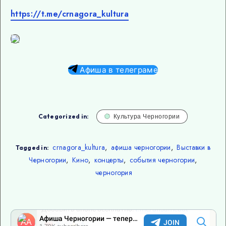
https://t.me/crnagora_kultura
Афиша в телеграме
Categorized in:
Культура Черногории
crnagora_kultura
,
афиша черногории
,
Выставки в
Tagged in:
Черногории
,
Кино
,
концерты
,
события черногории
,
черногория