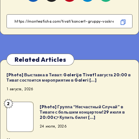
on
on
on
on
Facebook
Twitter
Telegram
WhatsApp
Related Articles
[Photo] Выставка в Тиват: Galerija Tivat1 августа 20:00 в
Тиват состоится мероприятие в Galeri […]
1 августа, 2026
2
[Photo]
[Photo] Группа “Несчастный Случай” в
Тивате с большим концертом!29 июля в
Группа
20:00👉 Купить билет […]
“Несчастный
24 июля, 2026
Случай”
в