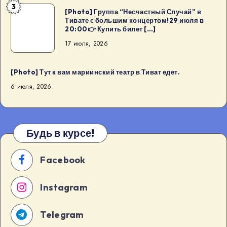
3
Тивате
[Photo]
[Photo] Группа “Несчастный Случай” в
Тивате с большим концертом!29 июля в
с
Группа
20:00👉 Купить билет […]
большим
“Несчастный
17 июля, 2026
концертом!29
Случай”
июля
в
в
Тивате
[Photo] Тут к вам мариинский театр в Тиват едет.
20:00
с
6 июля, 2026
👉
большим
Купить
концертом!29
билет
июля
Будь в курсе!
[…]
в
20:00
Facebook
👉
Купить
Instagram
билет
[…]
Telegram