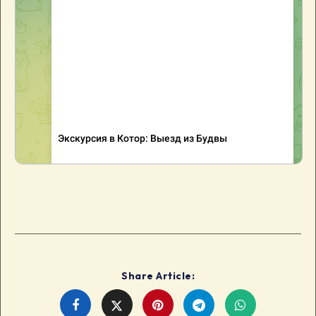
Share Article:
Share
Share
Share
Share