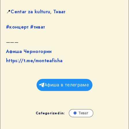
📍
Centar za kulturu
,
Тиват
#концерт
#тиват
———
Афиша Черногории
https://t.me/monteafisha
Афиша в телеграме
Categorized in:
Тиват