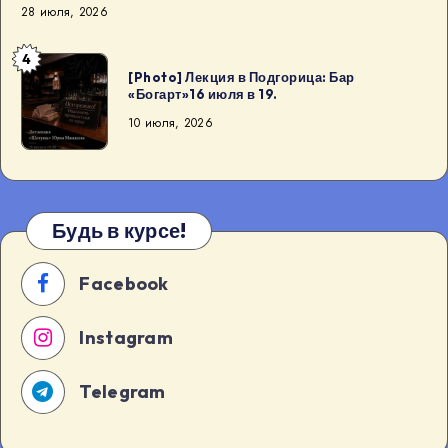
28 июля, 2026
4
[Photo]
[Photo] Лекция в Подгорица: Бар
Лекция
«Богарт»16 июля в 19.
в
10 июля, 2026
Подгорица:
Бар
«Богарт»16
июля
Будь в курсе!
в
19.
Facebook
Instagram
Telegram