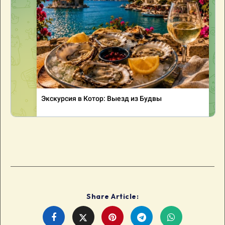
Share Article:
Share
Share
Share
Share