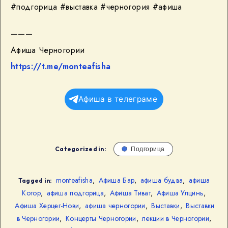
#подгорица #выставка #черногория #афиша
———
Афиша Черногории
https://t.me/monteafisha
Афиша в телеграме
Categorized in:
Подгорица
monteafisha
,
Афиша Бар
,
афиша будва
,
афиша
Tagged in:
Котор
,
афиша подгорица
,
Афиша Тиват
,
Афиша Улцинь
,
Афиша Херцег-Нови
,
афиша черногории
,
Выставки
,
Выставки
в Черногории
,
Концерты Черногории
,
лекции в Черногории
,