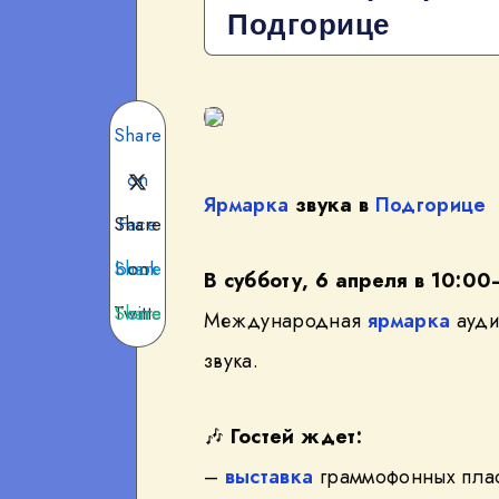
Подгорице
Share
on
Ярмарка
звука в
Подгорице
Share
Face
Share
book
on
В субботу, 6 апреля в 10:0
Twitte
Share
on
Международная
ярмарка
ауди
Teleg
on
r
звука.
What
ram
🎶
Гостей ждет:
sApp
–
выставка
граммофонных плас