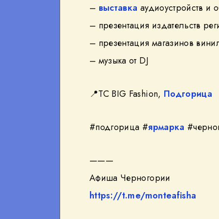
–
выставка
аудиоустройств и 
– презентация издательств рег
– презентация магазинов вини
– музыка от DJ
📍TC BIG Fashion,
Подгорица
#подгорица #
ярмарка
#черно
———
Афиша Черногории
https://t.me/monteafisha