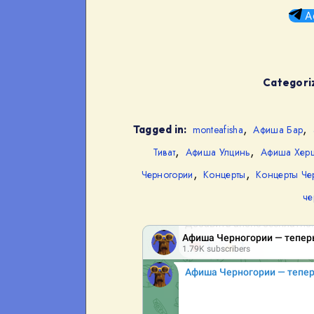
А
Categoriz
,
,
Tagged in:
monteafisha
Афиша Бар
,
,
Тиват
Афиша Улцинь
Афиша Херц
,
,
Черногории
Концерты
Концерты Че
че