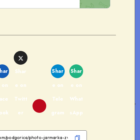
har
Shar
Shar
Shar
 on
e on
e on
e on
ace
Twitt
Tele
What
ook
er
gram
sApp