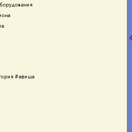
оборудования
иона
ла
гория #афиша