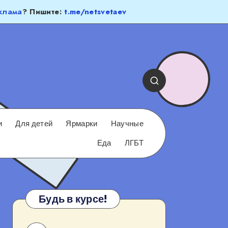
клама
? Пишите:
t.me/netsvetaev
и
Для детей
Ярмарки
Научные
Еда
ЛГБТ
Будь в курсе!