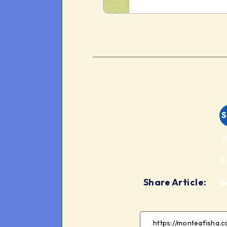
S
e
F
Share Article:
b