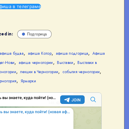
фиша в телеграме
ed in:
Подгорица
,
,
,
афиша будва
афиша Котор
афиша подгорица
Афиша
,
,
,
ег-Нови
афиша черногории
Выставки
Выставки в
,
,
,
рногории
лекции в Черногории
события черногории
,
рногория
Ярмарки