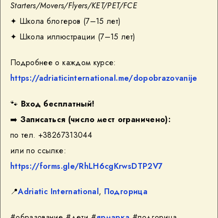
Starters/Movers/Flyers/KET/PET/FCE
✦ Школа блогеров (7–15 лет)
✦ Школа иллюстрации (7–15 лет)
Подробнее о каждом курсе:
https://adriaticinternational.me/dopobrazovanije
🐾
Вход бесплатный!
➡️
Записаться (число мест ограничено):
по тел. +38267313044
или по ссылке:
https://forms.gle/RhLH6cgKrwsDTP2V7
📍
Adriatic International
,
Подгорица
#образование #дети #
ярмарка
#подгорица