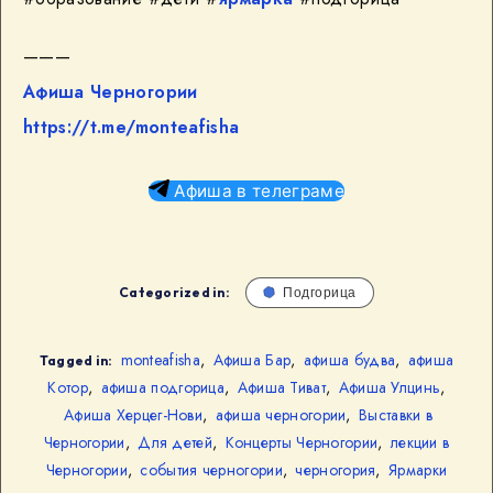
———
Афиша Черногории
https://t.me/monteafisha
Афиша в телеграме
Categorized in:
Подгорица
monteafisha
,
Афиша Бар
,
афиша будва
,
афиша
Tagged in:
Котор
,
афиша подгорица
,
Афиша Тиват
,
Афиша Улцинь
,
Афиша Херцег-Нови
,
афиша черногории
,
Выставки в
Черногории
,
Для детей
,
Концерты Черногории
,
лекции в
Черногории
,
события черногории
,
черногория
,
Ярмарки