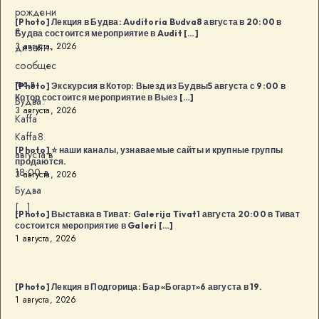
рождени
[Photo] Лекция в Будва: Auditoria Budva8 августа в 20:00 в
я
Будва состоится мероприятие в Audit […]
3 августа, 2026
дизайн-
сообщес
тва в
[Photo] Экскурсия в Котор: Выезд из Будвы5 августа с 9:00 в
Котор состоится мероприятие в Выез […]
Будва:
3 августа, 2026
Kaffa
Kaffa8
[Photo] ⭐️ наши каналы, узнаваемые сайты и крупные группы
августа в
продаются.
18:00 в
3 августа, 2026
Будва
[…]
[Photo] Выставка в Тиват: Galerija Tivat1 августа 20:00 в Тиват
состоится мероприятие в Galeri […]
1 августа, 2026
[Photo] Лекция в Подгорица: Бар «Богарт»6 августа в 19.
1 августа, 2026