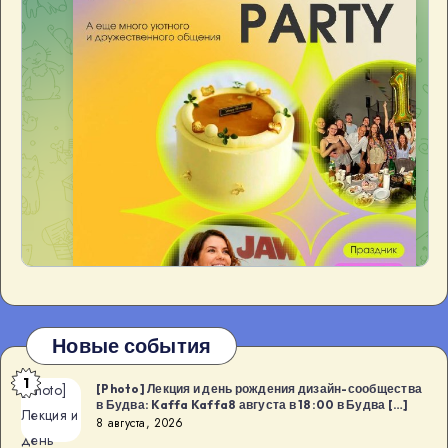
Новые события
1
[Photo]
[Photo] Лекция и день рождения дизайн-сообщества
в Будва: Kaffa Kaffa8 августа в 18:00 в Будва […]
Лекция и
8 августа, 2026
день