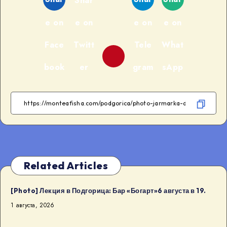
Shar
e on
e on
e on
e on
Face
Twitt
Tele
What
book
er
gram
sApp
Related Articles
[Photo] Лекция в Подгорица: Бар «Богарт»6 августа в 19.
1 августа, 2026