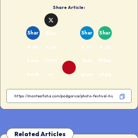
Share Article:
Shar
Shar
Shar
Shar
e on
e on
e on
e on
Face
Twitt
Tele
What
book
er
gram
sApp
Related Articles