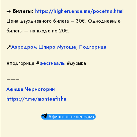
➡️
Билеты:
https://highersense.me/pocetna.html
Цена двухдневного билета – 30€. Однодневные
билеты — на входе по 20€.
📍
Аэродром Шпиро Мугоша
,
Подгорица
#подгорица #
фестиваль
#музыка
———
Афиша Черногории
https://t.me/monteafisha
Афиша в телеграме