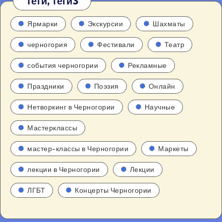
Теги, теги3
Ярмарки
Экскурсии
Шахматы
черногория
Фестивали
Театр
события черногории
Рекламные
Праздники
Поэзия
Онлайн
Нетворкинг в Черногории
Научные
Мастерклассы
мастер-классы в Черногории
Маркеты
лекции в Черногории
Лекции
ЛГБТ
Концерты Черногории