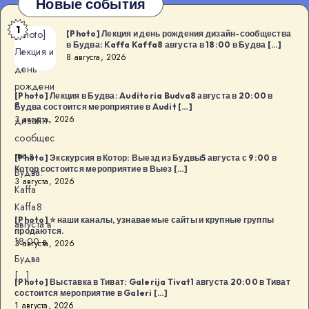
Новые события
1
[Photo]
[Photo] Лекция и день рождения дизайн-сообщества
в Будва: Kaffa Kaffa8 августа в 18:00 в Будва […]
Лекция и
8 августа, 2026
день
рождени
[Photo] Лекция в Будва: Auditoria Budva8 августа в 20:00 в
я
Будва состоится мероприятие в Audit […]
3 августа, 2026
дизайн-
сообщес
тва в
[Photo] Экскурсия в Котор: Выезд из Будвы5 августа с 9:00 в
Котор состоится мероприятие в Выез […]
Будва:
3 августа, 2026
Kaffa
Kaffa8
[Photo] ⭐️ наши каналы, узнаваемые сайты и крупные группы
августа в
продаются.
18:00 в
3 августа, 2026
Будва
[…]
[Photo] Выставка в Тиват: Galerija Tivat1 августа 20:00 в Тиват
состоится мероприятие в Galeri […]
1 августа, 2026