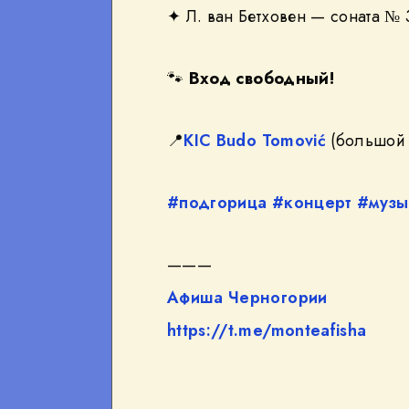
✦ Л. ван Бетховен — соната № 
sApp
🐾
Вход свободный!
📍
KIC Budo Tomović
(большой 
#подгорица
#концерт
#музы
———
Афиша Черногории
https://t.me/monteafisha