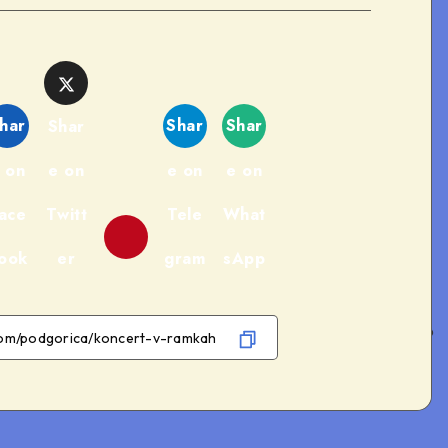
har
Shar
Shar
Shar
 on
e on
e on
e on
ace
Twitt
Tele
What
ook
er
gram
sApp