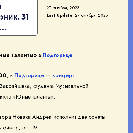
в
27 октября, 2023
ник, 31
Last Update:
27 октября, 2023
 …
ные таланты» в
Подгорице
:00
, в
Подгорице
—
концерт
Закрайшека, студента Музыкальной
цикла «Юные таланты».
вора Новака Андрей исполнит две сонаты:
 минор, op. 19