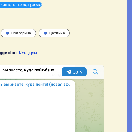
фиша в телеграме
Подгорица
Цетинье
gged in:
Концерты