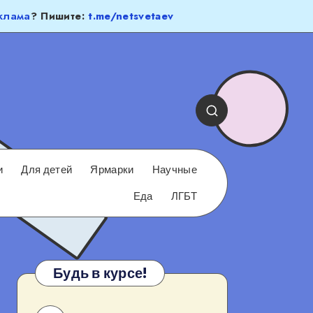
клама
? Пишите:
t.me/netsvetaev
и
Для детей
Ярмарки
Научные
Еда
ЛГБТ
Будь в курсе!