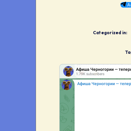
А
Categorized in:
Ta