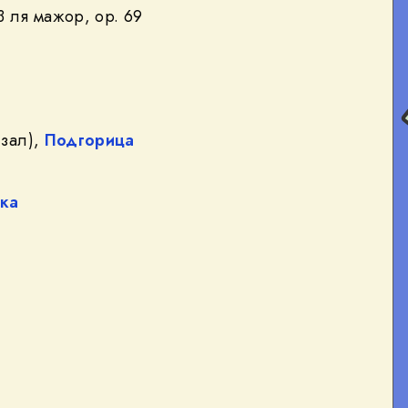
3 ля мажор, op. 69
зал),
Подгорица
ка