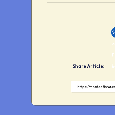
S
e
F
Share Article:
b