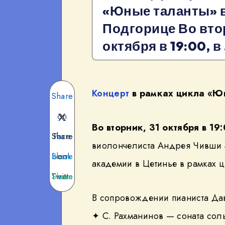
«Юные таланты» 
Подгорице Во втор
октября в 19:00, в
Концерт
в рамках цикла «Ю
Share
on
Во вторник, 31 октября в 19
Share
Face
виолончелиста Андрея Чивши 
Share
book
on
академии в Цетинье в рамках 
Twitte
Share
on
Teleg
on
r
В сопровождении пианиста Да
✦ С. Рахманинов — соната соль
What
ram