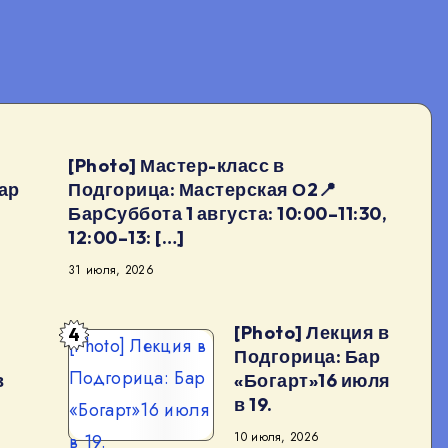
[Photo] Мастер-класс в
ар
Подгорица: Мастерская О2📍
БарСуббота 1 августа: 10:00–11:30,
12:00–13: […]
31 июля, 2026
[Photo] Лекция в
4
[Photo] Лекция в
Подгорица: Бар
Подгорица: Бар
в
«Богарт»16 июля
в 19.
«Богарт»16 июля
10 июля, 2026
в 19.