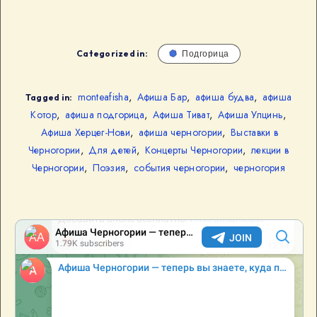
Categorized in:
Подгорица
monteafisha
,
Афиша Бар
,
афиша будва
,
афиша
Tagged in:
Котор
,
афиша подгорица
,
Афиша Тиват
,
Афиша Улцинь
,
Афиша Херцег-Нови
,
афиша черногории
,
Выставки в
Черногории
,
Для детей
,
Концерты Черногории
,
лекции в
Черногории
,
Поэзия
,
события черногории
,
черногория