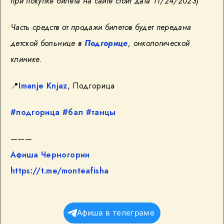
при покупке билета на сайте стоит дата 11/24/2023)
Часть средств от продажи билетов будет передана
детской больнице в
Подгорице
, онкологической
клинике.
📍
Imanje Knjaz
, Подгорица
#подгорица
#бал
#танцы
———
Афиша Черногории
https://t.me/monteafisha
Афиша в телеграме