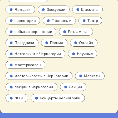
Ярмарки
Экскурсии
Шахматы
черногория
Фестивали
Театр
события черногории
Рекламные
Праздники
Поэзия
Онлайн
Нетворкинг в Черногории
Научные
Мастерклассы
мастер-классы в Черногории
Маркеты
лекции в Черногории
Лекции
ЛГБТ
Концерты Черногории