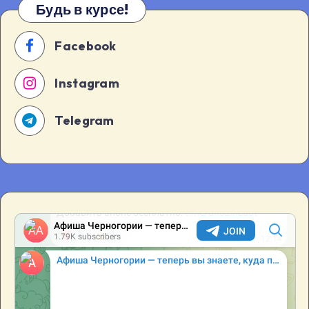
Будь в курсе!
в
19.
Facebook
Instagram
Telegram