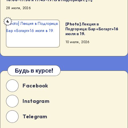
28 июля, 2026
4
[Photo] Лекция в Подгорица:
[Photo] Лекция в
Подгорица: Бар «Богарт»16
Бар «Богарт»16 июля в 19.
июля в 19.
10 июля, 2026
Будь в курсе!
Facebook
Instagram
Telegram