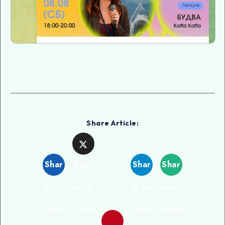
Share Article:
Shar
Shar
Shar
Shar
e on
e on
e on
e on
Face
Twitt
Tele
What