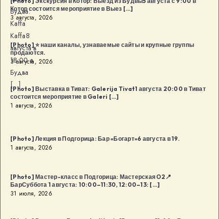
[Photo] Экскурсия в Котор: Выезд из Будвы5 августа с 9:00 в
Котор состоится мероприятие в Выез […]
Будва:
3 августа, 2026
Kaffa
Kaffa8
[Photo] ⭐️ наши каналы, узнаваемые сайты и крупные группы
августа в
продаются.
18:00 в
3 августа, 2026
Будва
[…]
[Photo] Выставка в Тиват: Galerija Tivat1 августа 20:00 в Тиват
состоится мероприятие в Galeri […]
1 августа, 2026
[Photo] Лекция в Подгорица: Бар «Богарт»6 августа в 19.
1 августа, 2026
[Photo] Мастер-класс в Подгорица: Мастерская О2📍
БарСуббота 1 августа: 10:00–11:30, 12:00–13: […]
31 июля, 2026