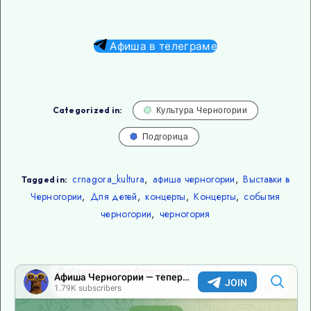
Афиша в телеграме
Categorized in:
Культура Черногории
Подгорица
crnagora_kultura
,
афиша черногории
,
Выставки в
Tagged in:
Черногории
,
Для детей
,
концерты
,
Концерты
,
события
черногории
,
черногория