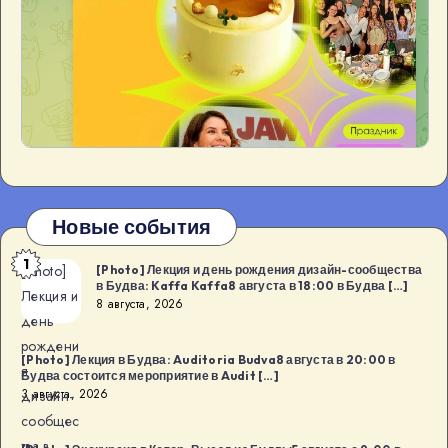
Новые события
1
[Photo]
[Photo] Лекция и день рождения дизайн-сообщества
в Будва: Kaffa Kaffa8 августа в 18:00 в Будва […]
Лекция и
8 августа, 2026
день
рождени
[Photo] Лекция в Будва: Auditoria Budva8 августа в 20:00 в
я
Будва состоится мероприятие в Audit […]
3 августа, 2026
дизайн-
сообщес
тва в