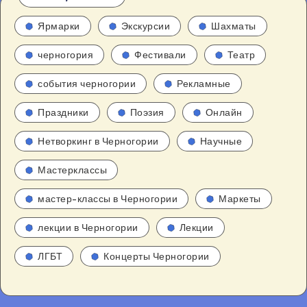
Ярмарки
Экскурсии
Шахматы
черногория
Фестивали
Театр
события черногории
Рекламные
Праздники
Поэзия
Онлайн
Нетворкинг в Черногории
Научные
Мастерклассы
мастер-классы в Черногории
Маркеты
лекции в Черногории
Лекции
ЛГБТ
Концерты Черногории