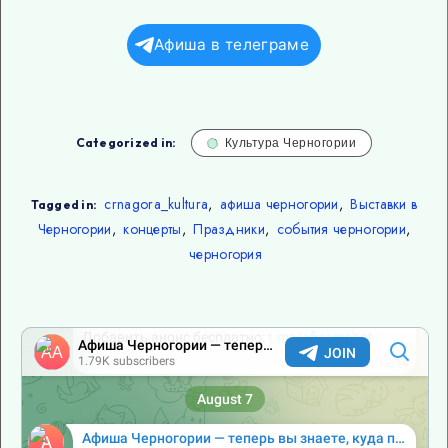
Афиша в телеграме
Categorized in:
Культура Черногории
crnagora_kultura
,
афиша черногории
,
Выставки в
Tagged in:
Черногории
,
концерты
,
Праздники
,
события черногории
,
черногория