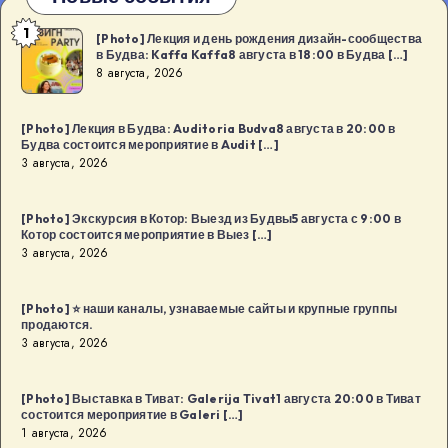
1
[Photo]
[Photo] Лекция и день рождения дизайн-сообщества
в Будва: Kaffa Kaffa8 августа в 18:00 в Будва […]
Лекция
8 августа, 2026
и
день
[Photo] Лекция в Будва: Auditoria Budva8 августа в 20:00 в
рождения
Будва состоится мероприятие в Audit […]
дизайн-
3 августа, 2026
сообщества
в
[Photo] Экскурсия в Котор: Выезд из Будвы5 августа с 9:00 в
Котор состоится мероприятие в Выез […]
Будва:
3 августа, 2026
Kaffa
Kaffa8
[Photo] ⭐️ наши каналы, узнаваемые сайты и крупные группы
августа
продаются.
в
3 августа, 2026
18:00
в
[Photo] Выставка в Тиват: Galerija Tivat1 августа 20:00 в Тиват
Будва
состоится мероприятие в Galeri […]
1 августа, 2026
[…]