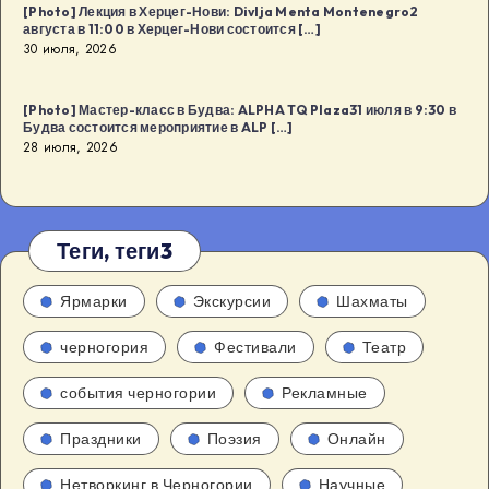
[Photo] Лекция в Херцег-Нови: Divlja Menta Montenegro2
августа в 11:00 в Херцег-Нови состоится […]
30 июля, 2026
[Photo] Мастер-класс в Будва: ALPHA TQ Plaza31 июля в 9:30 в
Будва состоится мероприятие в ALP […]
28 июля, 2026
Теги, теги3
Ярмарки
Экскурсии
Шахматы
черногория
Фестивали
Театр
события черногории
Рекламные
Праздники
Поэзия
Онлайн
Нетворкинг в Черногории
Научные