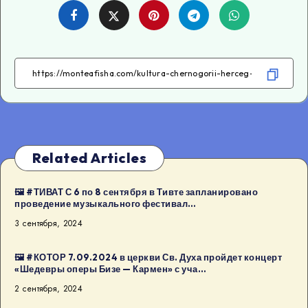
Share
Share
Share
Share
on
on
on
on
Facebook
Twitter
Telegram
WhatsApp
Related Articles
🖼 #ТИВАТ С 6 по 8 сентября в Тивте запланировано
проведение музыкального фестивал…
3 сентября, 2024
🖼 #КОТОР 7.09.2024 в церкви Св. Духа пройдет концерт
«Шедевры оперы Бизе — Кармен» с уча…
2 сентября, 2024