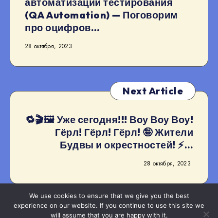
автоматизации тестирования
(QA Automation) — Поговорим
про оцифров…
28 октября, 2023
Next Article
🔁🎬🖼 Уже сегодня!!! Воу Воу Воу!
Гёрл! Гёрл! Гёрл! 🤪 Жители
Будвы и окрестностей! ⚡…
28 октября, 2023
We use cookies to ensure that we give you the best
experience on our website. If you continue to use this site we
will assume that you are happy with it.