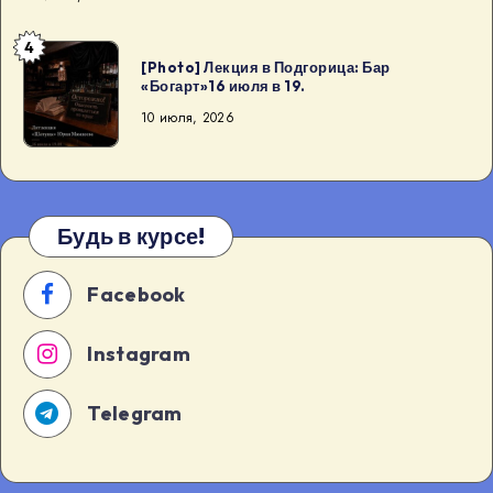
4
[Photo]
[Photo] Лекция в Подгорица: Бар
Лекция
«Богарт»16 июля в 19.
в
10 июля, 2026
Подгорица:
Бар
«Богарт»16
июля
Будь в курсе!
в
19.
Facebook
Instagram
Telegram