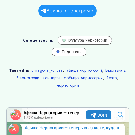
Афиша в телеграме
Categorized in:
Культура Черногории
Подгорица
crnagora_kultura
,
афиша черногории
,
Выставки в
Tagged in:
Черногории
,
концерты
,
события черногории
,
Театр
,
черногория