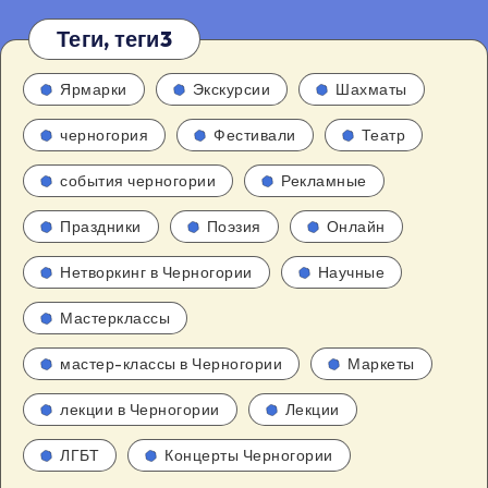
Теги, теги3
Ярмарки
Экскурсии
Шахматы
черногория
Фестивали
Театр
события черногории
Рекламные
Праздники
Поэзия
Онлайн
Нетворкинг в Черногории
Научные
Мастерклассы
мастер-классы в Черногории
Маркеты
лекции в Черногории
Лекции
ЛГБТ
Концерты Черногории