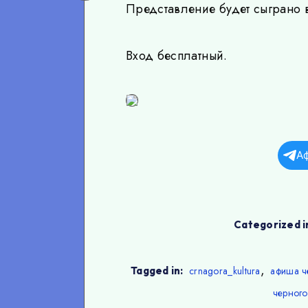
on
Telegram
Представление будет сыграно
WhatsApp
Вход бесплатный.
А
Categorized i
,
Tagged in:
crnagora_kultura
афиша ч
черного