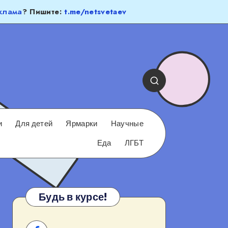
клама
? Пишите:
t.me/netsvetaev
и
Для детей
Ярмарки
Научные
Еда
ЛГБТ
Будь в курсе!