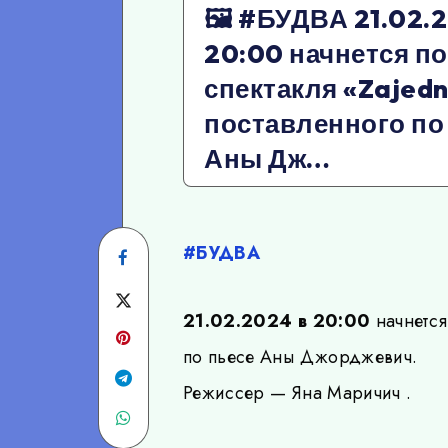
🖼 #БУДВА 21.02.
20:00 начнется по
спектакля «Zajedn
поставленного по
Аны Дж…
#БУДВА
Share
on
Share
21.02.2024 в 20:00
начнется
Facebook
on
по пьесе Аны Джорджевич.
Twitter
Share
Режиссер — Яна Маричич .
Share
on