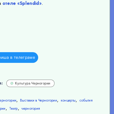
 в
отеле «Splendid»
.
фиша в телеграме
n:
Культура Черногории
,
,
,
ерногории
Выставки в Черногории
концерты
события
,
,
рии
Театр
черногория