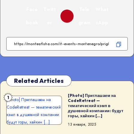
Face
Twitt
Tele
What
book
er
gram
sApp
Related Articles
[Photo] Приглашаем на
1
[Photo] Приглашаем на
CodeRetreat —
тематический кэмп в
CodeRetreat — тематический
душевной компании: будут
кэмп в душевной компании:
горы, хайкин […]
будут горы, хайкин […]
13 января, 2025