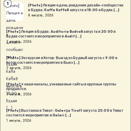
1
[Photo]
[Photo] Лекция и день рождения дизайн-сообщества
в Будва: Kaffa Kaffa8 августа в 18:00 в Будва […]
Лекция и
8 августа, 2026
день
рождени
[Photo] Лекция в Будва: Auditoria Budva8 августа в 20:00 в
я
Будва состоится мероприятие в Audit […]
3 августа, 2026
дизайн-
сообщес
тва в
[Photo] Экскурсия в Котор: Выезд из Будвы5 августа с 9:00 в
Котор состоится мероприятие в Выез […]
Будва:
3 августа, 2026
Kaffa
Kaffa8
[Photo] ⭐️ наши каналы, узнаваемые сайты и крупные группы
августа в
продаются.
18:00 в
3 августа, 2026
Будва
[…]
[Photo] Выставка в Тиват: Galerija Tivat1 августа 20:00 в Тиват
состоится мероприятие в Galeri […]
1 августа, 2026