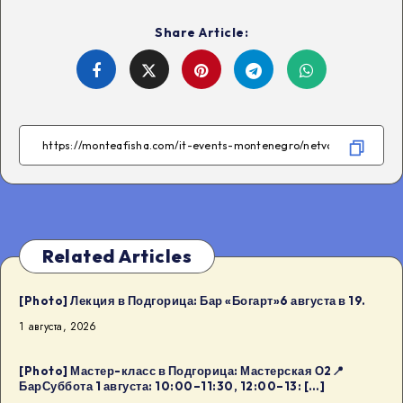
Share Article:
Share
Share
Share
Share
on
on
on
on
Facebook
Twitter
Telegram
WhatsApp
Related Articles
[Photo] Лекция в Подгорица: Бар «Богарт»6 августа в 19.
1 августа, 2026
[Photo] Мастер-класс в Подгорица: Мастерская О2📍
БарСуббота 1 августа: 10:00–11:30, 12:00–13: […]