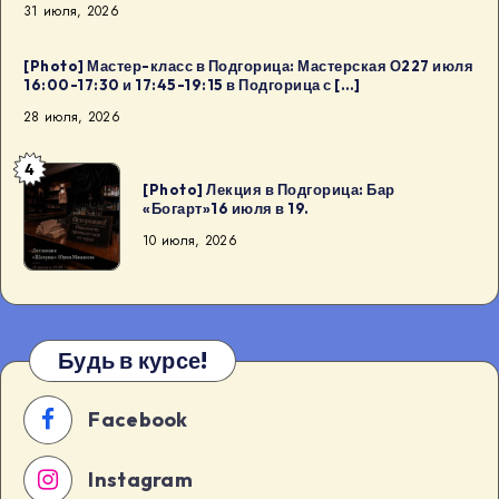
31 июля, 2026
[Photo] Мастер-класс в Подгорица: Мастерская О227 июля
16:00-17:30 и 17:45-19:15 в Подгорица с […]
28 июля, 2026
4
[Photo]
[Photo] Лекция в Подгорица: Бар
Лекция
«Богарт»16 июля в 19.
в
10 июля, 2026
Подгорица:
Бар
«Богарт»16
июля
Будь в курсе!
в
19.
Facebook
Instagram