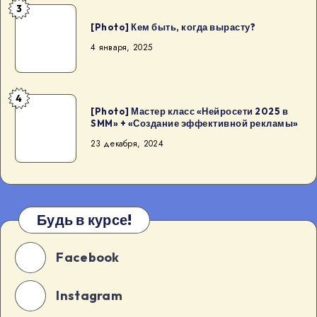
3
будут
языке,
[Photo]
горы,
[Photo] Кем быть, когда вырасту?
уровни
Кем
хайкин
A2-
быть,
4 января, 2025
[…]
B2
когда
вырасту?
4
[Photo]
[Photo] Мастер класс «Нейросети 2025 в
Мастер
SMM» + «Создание эффективной рекламы»
класс
23 декабря, 2024
«Нейросети
2025
в
SMM»
Будь в курсе!
+
«Создание
Facebook
эффективной
рекламы»
Instagram