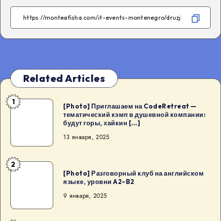
Facebook
Telegram
WhatsApp
Twitter
Related Articles
1
[Photo]
[Photo] Приглашаем на CodeRetreat —
тематический кэмп в душевной компании:
Приглашаем
будут горы, хайкин […]
на
13 января, 2025
CodeRetreat
—
2
тематический
[Photo]
[Photo] Разговорный клуб на английском
кэмп
Разговорный
языке, уровни A2-B2
в
клуб
9 января, 2025
душевной
на
компании:
английском