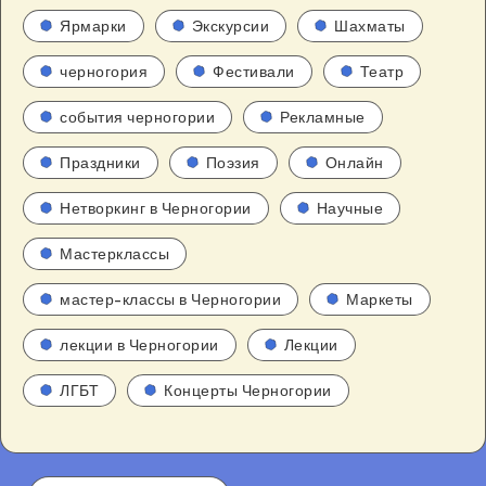
Ярмарки
Экскурсии
Шахматы
черногория
Фестивали
Театр
события черногории
Рекламные
Праздники
Поэзия
Онлайн
Нетворкинг в Черногории
Научные
Мастерклассы
мастер-классы в Черногории
Маркеты
лекции в Черногории
Лекции
ЛГБТ
Концерты Черногории