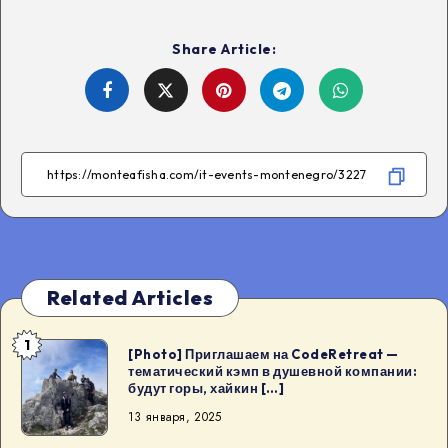
Share Article:
Share
Share
Share
Share
on
on
on
on
Facebook
Twitter
Telegram
WhatsApp
Related Articles
1
[Photo]
[Photo] Приглашаем на CodeRetreat —
тематический кэмп в душевной компании:
Приглашаем
будут горы, хайкин […]
на
13 января, 2025
CodeRetreat