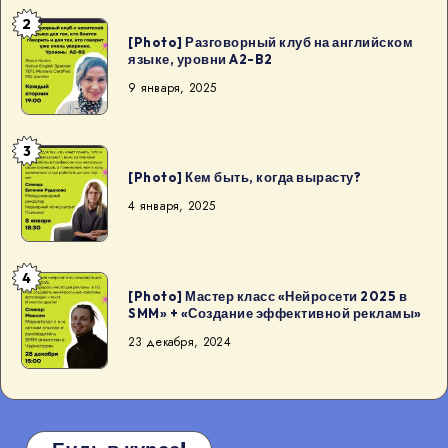
—
2
тематический
[Photo]
[Photo] Разговорный клуб на английском
кэмп
Разговорный
языке, уровни A2-B2
в
клуб
9 января, 2025
душевной
на
компании:
английском
3
будут
языке,
[Photo]
горы,
[Photo] Кем быть, когда вырасту?
уровни
Кем
хайкин
A2-
быть,
4 января, 2025
[…]
B2
когда
вырасту?
4
[Photo]
[Photo] Мастер класс «Нейросети 2025 в
Мастер
SMM» + «Создание эффективной рекламы»
класс
23 декабря, 2024
«Нейросети
2025
в
SMM»