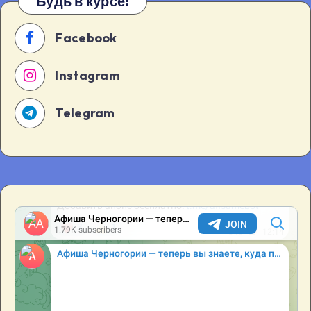
Будь в курсе!
+
«Создание
Facebook
эффективной
рекламы»
Instagram
Telegram