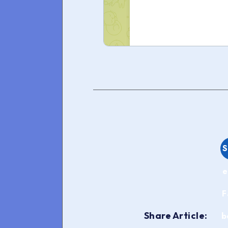
S
e
F
Share Article:
b