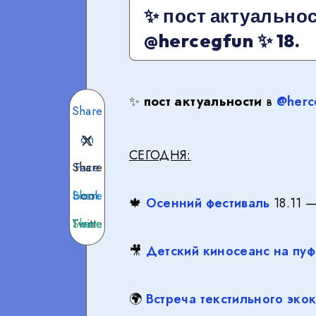
✨ пост актуальнос
@hercegfun ✨ 18.
✨
пост актуальности
в
@herc
Share
on
СЕГОДНЯ:
Share
Face
Share
book
on
🍁
Осенний фестиваль
18.11 —
Twitte
Share
on
🎥
Детский киносеанс на пу
Teleg
on
r
What
ram
🌍
Встреча текстильного эко
sApp