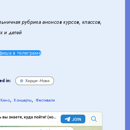
ьничная рубрика анонсов курсов, классов,
х и детей
фиша в телеграме
d in:
Херцег-Нови
,
,
Кино
Концерты
Фестивали