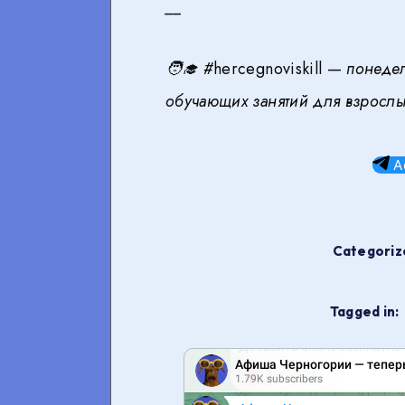
__
🧑‍🎓
#
hercegnoviskill —
понедел
обучающих занятий для взрослы
А
Categorize
Tagged in: