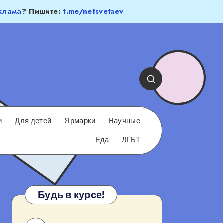
клама
? Пишите:
t.me/netsvetaev
и
Для детей
Ярмарки
Научные
Еда
ЛГБТ
Будь в курсе!