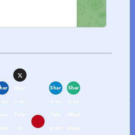
har
Shar
Shar
Shar
 on
e on
e on
e on
ace
Twitt
Tele
What
ook
er
gram
sApp