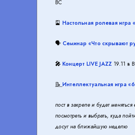
ВС
🎴
Настольная ролевая игра 
🗣
Семинар «Что скрывают ру
🎤
Концерт LIVE JAZZ
19.11 в 
📝
Интеллектуальная игра «
пост в закрепе и будет менятьс
посмотреть и выбрать, куда пойт
досуг на ближайшую неделю