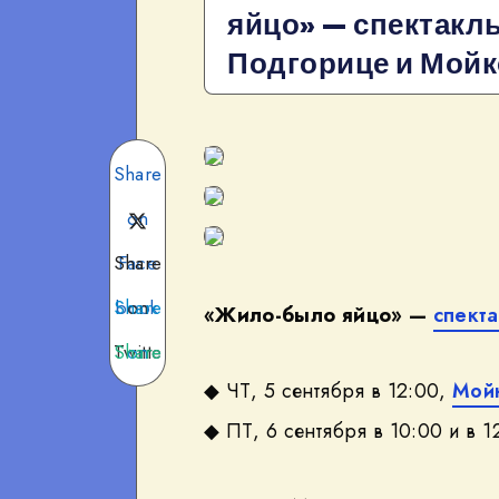
яйцо» — спектакль
Подгорице и Мой
Share
on
Share
Face
Share
book
on
«Жило-было яйцо» —
спект
Twitte
Share
on
◆ ЧТ, 5 сентября в 12:00,
Мой
Teleg
on
r
◆ ПТ, 6 сентября в 10:00 и в 1
What
ram
sApp