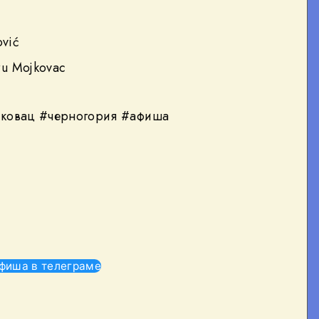
vić
ru Mojkovac
йковац #черногория #афиша
фиша в телеграме