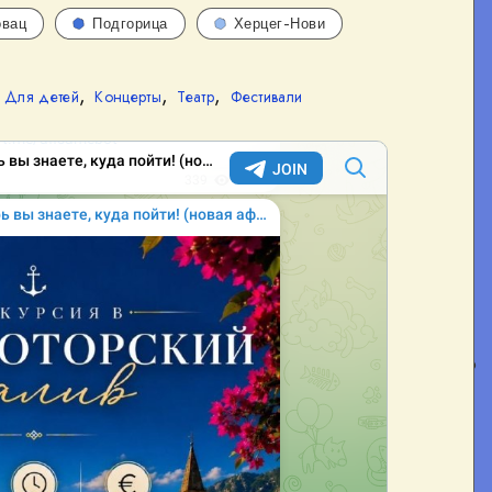
овац
Подгорица
Херцег-Нови
,
,
,
,
Для детей
Концерты
Театр
Фестивали