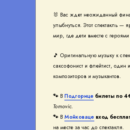
🐰 Вас ждет неожиданный финал
улыбнуться. Этот спектакль — 
мир, где дети вместе с героям
🎵 Оригинальную музыку к спе
саксофонист и флейтист, один 
композиторов и музыкантов.
🐾
В
Подгорице
билеты по 4
Tomovic.
🐾
В
Мойковаце
вход беспла
на месте за час до спектакля.