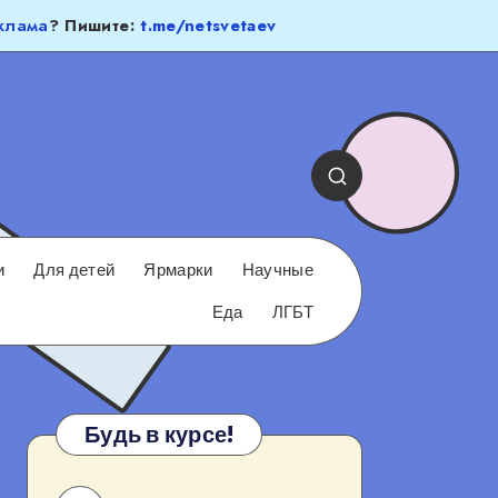
клама
? Пишите:
t.me/netsvetaev
и
Для детей
Ярмарки
Научные
Еда
ЛГБТ
Будь в курсе!