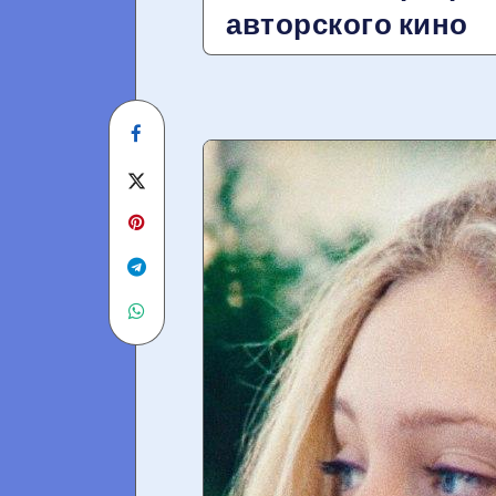
авторского кино
Share
on
Share
Facebook
on
Twitter
Share
Share
on
on
Telegram
WhatsApp