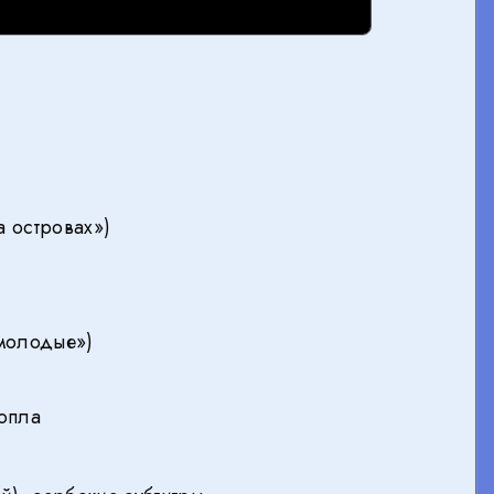
на островах»)
 молодые»)
Топла