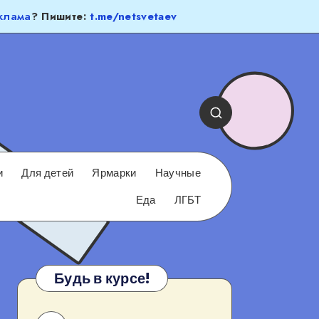
клама
? Пишите:
t.me/netsvetaev
и
Для детей
Ярмарки
Научные
Еда
ЛГБТ
Будь в курсе!