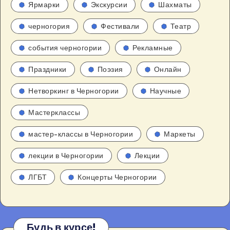
Ярмарки
Экскурсии
Шахматы
черногория
Фестивали
Театр
события черногории
Рекламные
Праздники
Поэзия
Онлайн
Нетворкинг в Черногории
Научные
Мастерклассы
мастер-классы в Черногории
Маркеты
лекции в Черногории
Лекции
ЛГБТ
Концерты Черногории
Будь в курсе!