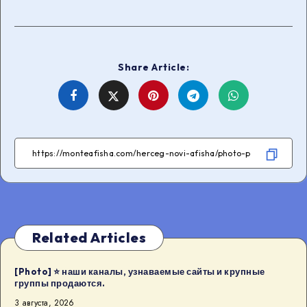
Share Article:
Share
Share
Share
Share
on
on
on
on
Facebook
Twitter
Telegram
WhatsApp
Related Articles
[Photo] ⭐️ наши каналы, узнаваемые сайты и крупные
группы продаются.
3 августа, 2026