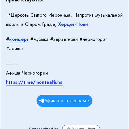
📍Церковь Святого Иеронима, Напротив музыкальной
школы в Старом Граде,
Херцег-Нови
#
концерт
#музыка #херцегнови #черногория
#афиша
———
Афиша Черногории
https://t.me/monteafisha
Афиша в телеграме
Categorized in:
Херцег-Нови