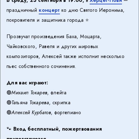
В среду, 25 сентября в 19:00,
в
Херцег-Нови
—
праздничный
концерт
ко дню Святого Иеронима,
покровителя и защитника города ⭐️
Прозвучат произведения Баха, Моцарта,
Чайковского, Равеля и других мировых
композиторов, Алексей также исполнит несколько
пьес собственного сочинения.
Для вас играют:
🟢
Михаил Токарев
, флейта
🟢
Татьяна Токарева
, скрипка
🟢
Алексей Курбатов
, фортепиано
🐾
Вход бесплатный, пожертвования
приветствуются