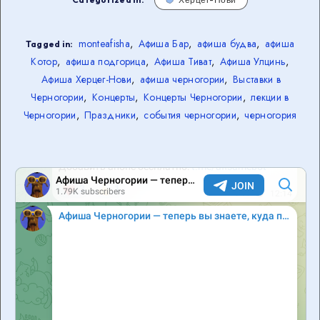
monteafisha
,
Афиша Бар
,
афиша будва
,
афиша
Tagged in:
Котор
,
афиша подгорица
,
Афиша Тиват
,
Афиша Улцинь
,
Афиша Херцег-Нови
,
афиша черногории
,
Выставки в
Черногории
,
Концерты
,
Концерты Черногории
,
лекции в
Черногории
,
Праздники
,
события черногории
,
черногория