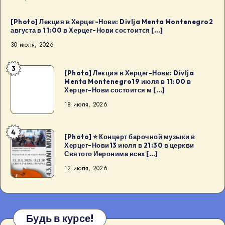
[Photo] Лекция в Херцег-Нови: Divlja Menta Montenegro2
августа в 11:00 в Херцег-Нови состоится […]
30 июля, 2026
3
[Photo]
[Photo] Лекция в Херцег-Нови: Divlja
Menta Montenegro19 июля в 11:00 в
Лекция
Херцег-Нови состоится м […]
в
18 июля, 2026
Херцег-
Нови:
4
Divlja
[Photo]
[Photo] ⭐ Концерт барочной музыки в
Херцег-Нови13 июля в 21:30 в церкви
Menta
⭐
Святого Иеронима всех […]
Montenegro19
Концерт
12 июля, 2026
июля
барочной
в
музыки
11:00
в
в
Херцег-
Будь в курсе!
Херцег-
Нови13