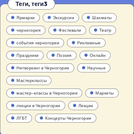
Теги, теги3
Ярмарки
Экскурсии
Шахматы
черногория
Фестивали
Театр
события черногории
Рекламные
Праздники
Поэзия
Онлайн
Нетворкинг в Черногории
Научные
Мастерклассы
мастер-классы в Черногории
Маркеты
лекции в Черногории
Лекции
ЛГБТ
Концерты Черногории