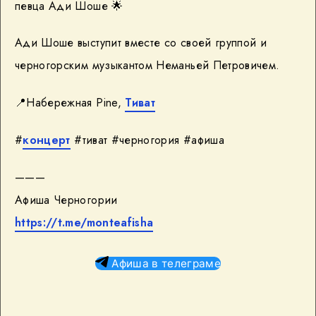
певца Ади Шоше 🌟
Ади Шоше выступит вместе со своей группой и
черногорским музыкантом Неманьей Петровичем.
📍Набережная Pine,
Тиват
#
концерт
#тиват #черногория #афиша
———
Афиша Черногории
https://t.me/monteafisha
Афиша в телеграме