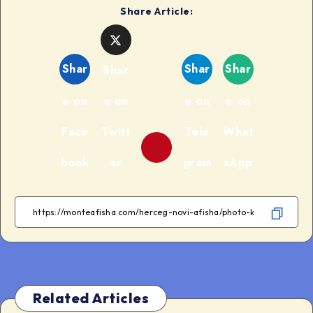
Share Article:
Shar
Shar
Shar
Shar
e on
e on
e on
e on
Face
Twitt
Tele
What
book
er
gram
sApp
Related Articles