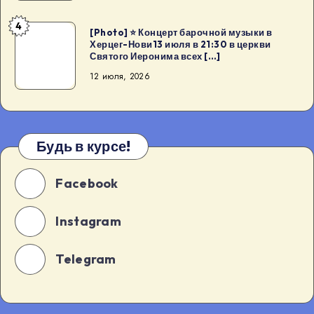
Нови:
4
Divlja
[Photo]
[Photo] ⭐ Концерт барочной музыки в
Херцег-Нови13 июля в 21:30 в церкви
Menta
⭐
Святого Иеронима всех […]
Montenegro19
Концерт
12 июля, 2026
июля
барочной
в
музыки
11:00
в
в
Херцег-
Будь в курсе!
Херцег-
Нови13
Нови
июля
Facebook
состоится
в
м
21:30
Instagram
[…]
в
церкви
Святого
Telegram
Иеронима
всех
[…]