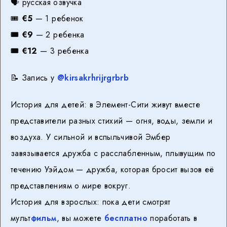
🗣 русская озвучка
🎟
€5
— 1 ребенок
🎟 €9
— 2 ребенка
🎟 €12
— 3 ребенка
📝 Запись у
@kirsakrhrijrgrbrb
История для детей: в Элемент-Сити живут вместе
представители разных стихий — огня, воды, земли и
воздуха. У сильной и вспыльчивой Эмбер
завязывается дружба с расслабленным, плывущим по
течению Уэйдом — дружба, которая бросит вызов её
представлениям о мире вокруг.
История для взрослых: пока дети смотрят
мульт
фильм
, вы можете
бесплатно
поработать в