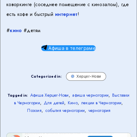
коворкинге (соседнее помещение с кинозалом), где
есть кофе и быстрый
интернет
!
#
кино
#детям
Афиша в телеграме
Categorized in:
Херцег-Нови
Афиша Херцег-Нови
,
афиша черногории
,
Выставки
Tagged in:
в Черногории
,
Для детей
,
Кино
,
лекции в Черногории
,
Поэзия
,
события черногории
,
черногория