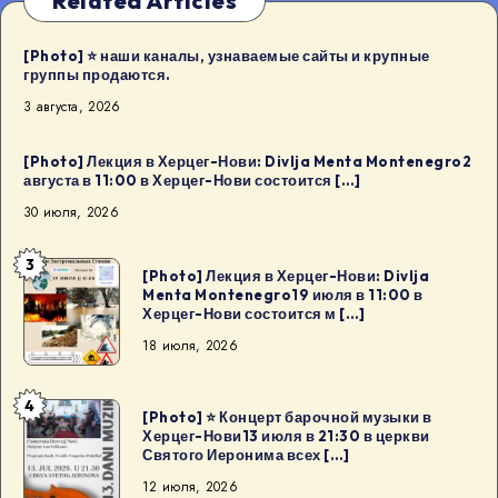
Related Articles
[Photo] ⭐️ наши каналы, узнаваемые сайты и крупные
группы продаются.
3 августа, 2026
[Photo] Лекция в Херцег-Нови: Divlja Menta Montenegro2
августа в 11:00 в Херцег-Нови состоится […]
30 июля, 2026
3
[Photo]
[Photo] Лекция в Херцег-Нови: Divlja
Menta Montenegro19 июля в 11:00 в
Лекция
Херцег-Нови состоится м […]
в
18 июля, 2026
Херцег-
Нови:
4
Divlja
[Photo]
[Photo] ⭐ Концерт барочной музыки в
Херцег-Нови13 июля в 21:30 в церкви
Menta
⭐
Святого Иеронима всех […]
Montenegro19
Концерт
12 июля, 2026
июля
барочной