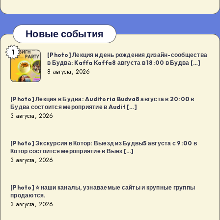
Новые события
1
[Photo]
[Photo] Лекция и день рождения дизайн-сообщества
в Будва: Kaffa Kaffa8 августа в 18:00 в Будва […]
Лекция
8 августа, 2026
и
день
[Photo] Лекция в Будва: Auditoria Budva8 августа в 20:00 в
рождения
Будва состоится мероприятие в Audit […]
дизайн-
3 августа, 2026
сообщества
в
[Photo] Экскурсия в Котор: Выезд из Будвы5 августа с 9:00 в
Котор состоится мероприятие в Выез […]
Будва:
3 августа, 2026
Kaffa
Kaffa8
[Photo] ⭐️ наши каналы, узнаваемые сайты и крупные группы
августа
продаются.
в
3 августа, 2026
18:00