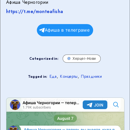
Афиша Черногории
https://t.me/monteafisha
Афиша в телеграме
Categorized in:
Херцег-Нови
Еда
,
Концерты
,
Праздники
Tagged in: