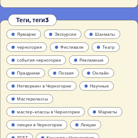
Теги, теги3
Ярмарки
Экскурсии
Шахматы
черногория
Фестивали
Театр
события черногории
Рекламные
Праздники
Поэзия
Онлайн
Нетворкинг в Черногории
Научные
Мастерклассы
мастер-классы в Черногории
Маркеты
лекции в Черногории
Лекции
ЛГБТ
Концерты Черногории