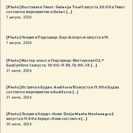
в
[Photo] Выставка в Тиват: Galerija Tivat1 августа 20:00 в Тиват
Будва
состоится мероприятие в Galeri […]
1 августа, 2026
[…]
[Photo] Лекция в Подгорица: Бар «Богарт»6 августа в 19.
1 августа, 2026
[Photo] Мастер-класс в Подгорица: Мастерская О2📍
БарСуббота 1 августа: 10:00–11:30, 12:00–13: […]
31 июля, 2026
[Photo] Встреча в Будва: Auditoria15 августа в 11:00 в Будва
состоится мероприятие в Auditoria […]
31 июля, 2026
[Photo] Лекция в Херцег-Нови: Divlja Menta Montenegro2
августа в 11:00 в Херцег-Нови состоится […]
30 июля, 2026