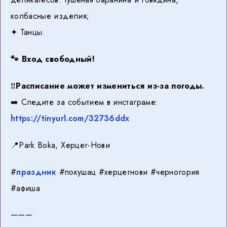
колбасные изделия;
✦ Танцы.
🐾
Вход свободный!
‼️
Расписание может измениться из-за погоды.
➡️ Следите за событием в инстаграме:
https://tinyurl.com/32736ddx
📍Park Boka, Херцег-Нови
#
праздник
#покушац #херцегнови #черногория
#афиша
———