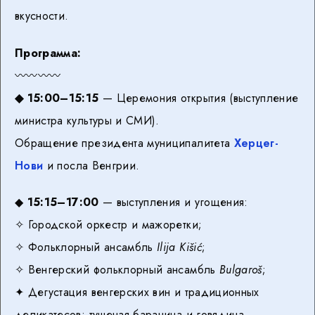
вкусности.
Программа:
〰️〰️〰️〰️
◆ 15:00–15:15
— Церемония открытия (выступление
министра культуры и СМИ).
Обращение президента муниципалитета
Херцег-
Нови
и посла Венгрии.
◆
15:15–17:00
— выступления и угощения:
✧ Городской оркестр и мажоретки;
✧ Фольклорный ансамбль
Ilija Kišić
;
✧ Венгерский фольклорный ансамбль
Bulgaroš
;
✦ Дегустация венгерских вин и традиционных
деликатесов: тушеная баранина и говядина,