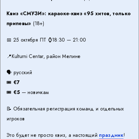
Квиз «СМУЗИ»: караоке-квиз «95 хитов, только
припевы»
(18+)
📅 25 октября ПТ ⌚️18:30 — 21:00
📍Kulturni Centar, район Мелине
🗣 русский
🎟
€7
🎟
€5
— новичкам
📝 Обязательная регистрация команд и отдельных
игроков
Это будет не просто квиз, а настоящий
праздник
!