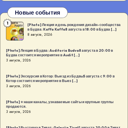
Новые события
1
[Photo]
[Photo] Лекция и день рождения дизайн-сообщества
в Будва: Kaffa Kaffa8 августа в 18:00 в Будва […]
Лекция
8 августа, 2026
и
день
[Photo] Лекция в Будва: Auditoria Budva8 августа в 20:00 в
рождения
Будва состоится мероприятие в Audit […]
дизайн-
3 августа, 2026
сообщества
в
[Photo] Экскурсия в Котор: Выезд из Будвы5 августа с 9:00 в
Котор состоится мероприятие в Выез […]
Будва:
3 августа, 2026
Kaffa
Kaffa8
[Photo] ⭐️ наши каналы, узнаваемые сайты и крупные группы
августа
продаются.
в
3 августа, 2026
18:00
в
[Photo] Выставка в Тиват: Galerija Tivat1 августа 20:00 в Тиват