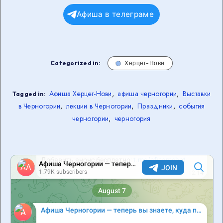
Афиша в телеграме
Categorized in:
Херцег-Нови
Афиша Херцег-Нови
,
афиша черногории
,
Выставки
Tagged in:
в Черногории
,
лекции в Черногории
,
Праздники
,
события
черногории
,
черногория