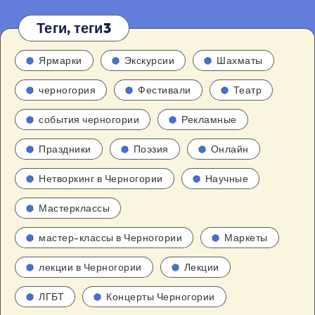
Теги, теги3
Ярмарки
Экскурсии
Шахматы
черногория
Фестивали
Театр
события черногории
Рекламные
Праздники
Поэзия
Онлайн
Нетворкинг в Черногории
Научные
Мастерклассы
мастер-классы в Черногории
Маркеты
лекции в Черногории
Лекции
ЛГБТ
Концерты Черногории