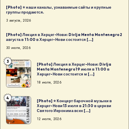
[Photo] ⭐️ наши каналы, узнаваемые сайты и крупные
группы продаются.
3 августа, 2026
[Photo] Лекция в Херцег-Нови: Divlja Menta Montenegro2
августа в 11:00 в Херцег-Нови состоится […]
30 июля, 2026
3
[Photo]
[Photo] Лекция в Херцег-Нови: Divlja
Menta Montenegro19 июля в 11:00 в
Лекция
Херцег-Нови состоится м […]
в
18 июля, 2026
Херцег-
Нови:
4
Divlja
[Photo]
[Photo] ⭐ Концерт барочной музыки в
Херцег-Нови13 июля в 21:30 в церкви
Menta
⭐
Святого Иеронима всех […]
Montenegro19
Концерт
12 июля, 2026
июля
барочной
в
музыки