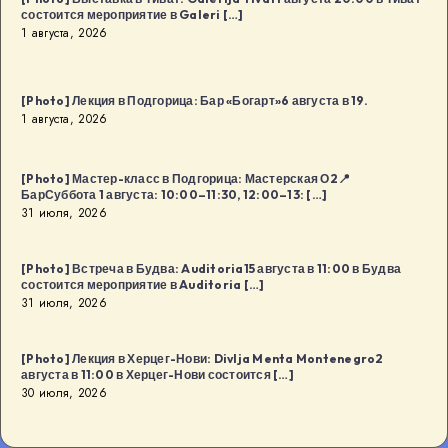
Будва
состоится мероприятие в Galeri […]
1 августа, 2026
[…]
[Photo] Лекция в Подгорица: Бар «Богарт»6 августа в 19.
1 августа, 2026
[Photo] Мастер-класс в Подгорица: Мастерская О2📍
БарСуббота 1 августа: 10:00–11:30, 12:00–13: […]
31 июля, 2026
[Photo] Встреча в Будва: Auditoria15 августа в 11:00 в Будва
состоится мероприятие в Auditoria […]
31 июля, 2026
[Photo] Лекция в Херцег-Нови: Divlja Menta Montenegro2
августа в 11:00 в Херцег-Нови состоится […]
30 июля, 2026