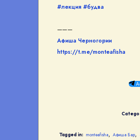
#лекция
#будва
———
Афиша Черногории
https://t.me/monteafisha
А
Categor
,
,
Tagged in:
monteafisha
Афиша Бар