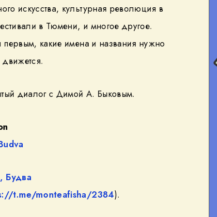
ного искусства, культурная революция в
естивали в Тюмени, и многое другое.
ыл первым, какие имена и названия нужно
ё движется.
ытый диалог с Димой А. Быковым.
on
aBudva
,
Будва
s://t.me/monteafisha/2384
).