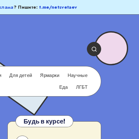
клама
? Пишите:
t.me/netsvetaev
и
Для детей
Ярмарки
Научные
Еда
ЛГБТ
Будь в курсе!