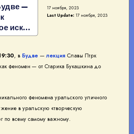
Будве —
17 ноября, 2023
к
Last Update:
17 ноября, 2023
ое иск…
19:30
, в
Будве
—
лекция
Славы Птрк
 как феномен — от Старика Букашкина до
никального феномена уральского уличного
ружение в уральскую «творческую
г по всему самому важному.