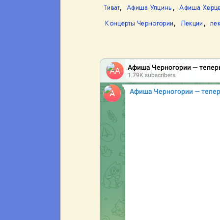
,
,
Тиват
Афиша Улцинь
Афиша Херце
,
,
Концерты Черногории
Лекции
ле