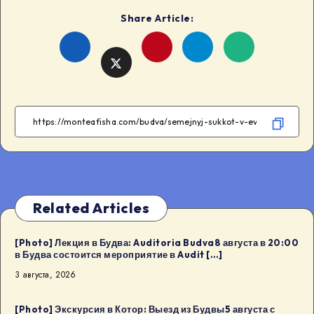
Share Article:
Share
Share
Share
Share
on
on
on
on
Facebook
Telegram
WhatsApp
Twitter
Related Articles
[Photo] Лекция в Будва: Auditoria Budva8 августа в 20:00
в Будва состоится мероприятие в Audit […]
3 августа, 2026
[Photo] Экскурсия в Котор: Выезд из Будвы5 августа с