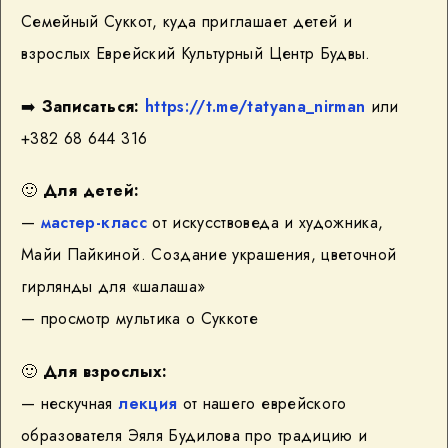
Семейный Суккот, куда приглашает детей и
взрослых Еврейский Культурный Центр
Будвы.
➡️
Записаться:
https://t.me/tatyana_nirman
или
+382 68 644 316
🙂
Для детей:
—
мастер-класс
от искусствоведа и художника,
Майи Пайкиной. Создание украшения, цветочной
гирлянды для «шалаша»
— просмотр мультика о Суккоте
🙂
Для взрослых:
— нескучная
лекция
от нашего еврейского
образователя Эяля Будилова про традицию и