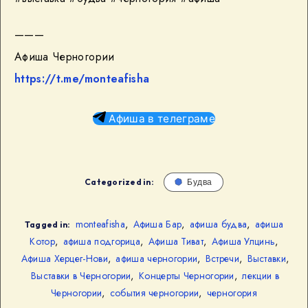
———
Афиша Черногории
https://t.me/monteafisha
Афиша в телеграме
Categorized in:
Будва
monteafisha
,
Афиша Бар
,
афиша будва
,
афиша
Tagged in:
Котор
,
афиша подгорица
,
Афиша Тиват
,
Афиша Улцинь
,
Афиша Херцег-Нови
,
афиша черногории
,
Встречи
,
Выставки
,
Выставки в Черногории
,
Концерты Черногории
,
лекции в
Черногории
,
события черногории
,
черногория