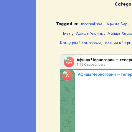
Categor
,
,
Tagged in:
monteafisha
Афиша Бар
,
,
Тиват
Афиша Улцинь
Афиша Херце
,
Концерты Черногории
лекции в Черн