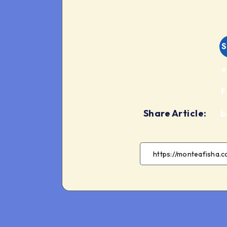
S
e
F
Share Article:
b