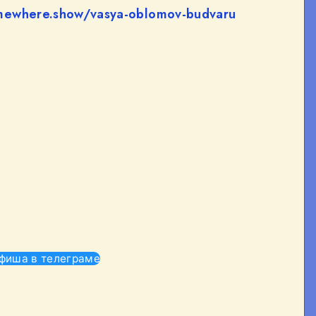
omewhere.show/vasya-oblomov-budvaru
фиша в телеграме