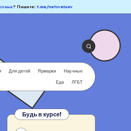
клама
? Пишите:
t.me/netsvetaev
и
Для детей
Ярмарки
Научные
Еда
ЛГБТ
Будь в курсе!