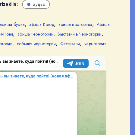
ized in:
Будва
,
,
,
афиша будва
афиша Котор
афиша подгорица
Афиша
,
,
,
г-Нови
афиша черногории
Выставки в Черногории
,
,
,
огории
события черногории
Фестивали
черногория