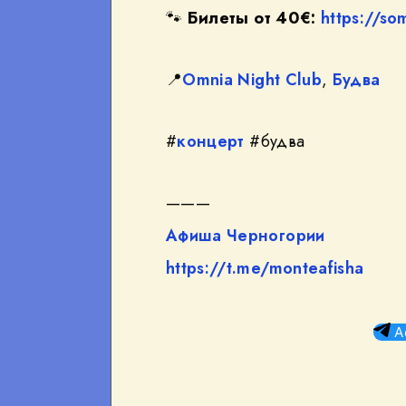
🐾
Билеты от 40€:
https://s
📍
Omnia Night Club
,
Будва
#
концерт
#будва
———
Афиша Черногории
https://t.me/monteafisha
А