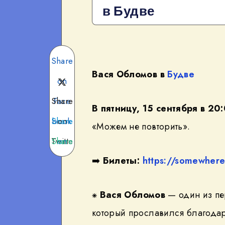
в Будве
Share
Вася Обломов
в
Будве
on
Share
Face
В пятницу, 15 сентября в 20
Share
book
on
«Можем не повторить».
Twitte
Share
on
➡️
Билеты:
https://somewher
Teleg
on
r
What
ram
⁕
Вася Обломов
— один из пе
sApp
который прославился благодар