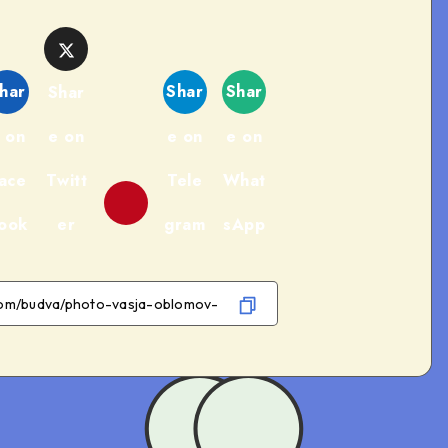
har
Shar
Shar
Shar
 on
e on
e on
e on
ace
Twitt
Tele
What
ook
er
gram
sApp