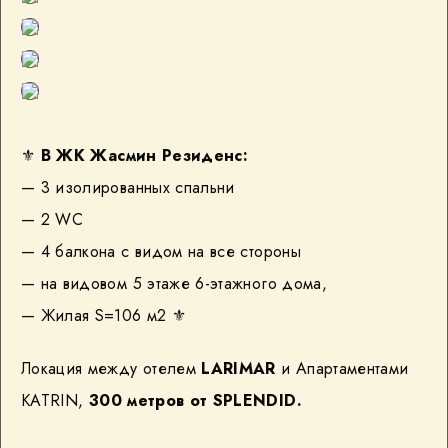
⚜️
В ЖК Жасмин Резиденс:
— 3 изолированных спальни
— 2 WC
— 4 балкона с видом на все стороны
— на видовом 5 этаже 6-этажного дома,
— Жилая S=106 м2 ⚜️
Локация между отелем
LARIMAR
и Апартаментами
KATRIN,
300 метров от SPLENDID.