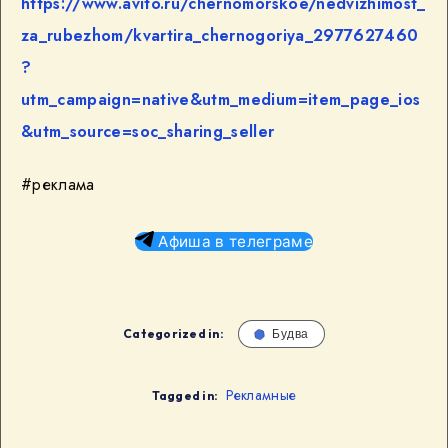
https://www.avito.ru/chernomorskoe/nedvizhimost_
za_rubezhom/kvartira_chernogoriya_2977627460
?
utm_campaign=native&utm_medium=item_page_ios
&utm_source=soc_sharing_seller
#реклама
Афиша в телеграме
Categorized in:
Будва
Рекламные
Tagged in: