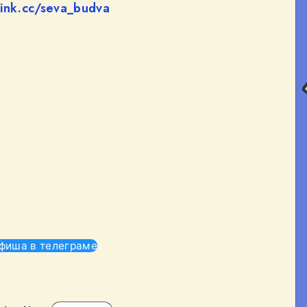
link.cc/seva_budva
фиша в телеграме