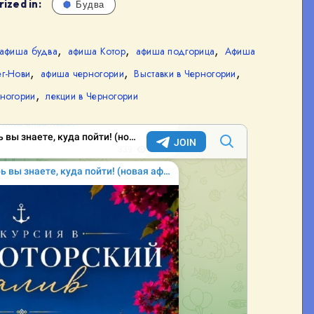
ized in:
Будва
,
,
,
афиша будва
афиша Котор
афиша подгорица
Афиша
,
,
,
г-Нови
афиша черногории
Выставки в Черногории
,
ногории
лекции в Черногории