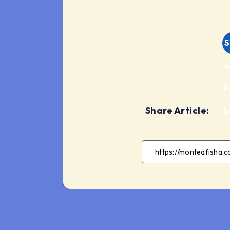
S
e
F
Share Article:
b