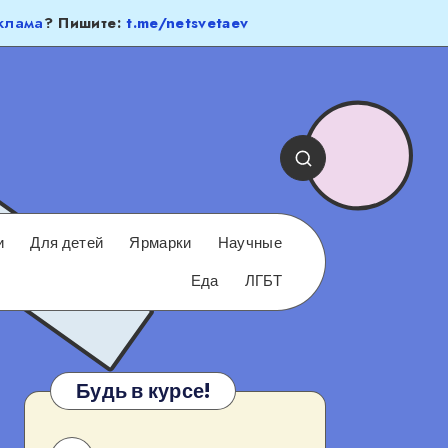
клама
? Пишите:
t.me/netsvetaev
и
Для детей
Ярмарки
Научные
Еда
ЛГБТ
Будь в курсе!