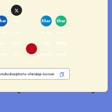
har
Shar
Shar
Shar
 on
e on
e on
e on
ace
Twitt
Tele
What
ook
er
gram
sApp