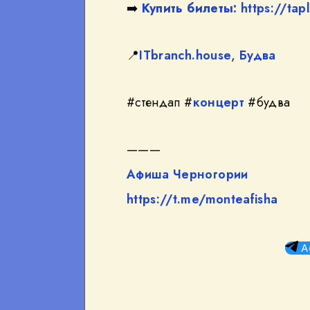
➡️
Купить билеты:
https://tap
📍
ITbranch.house
,
Будва
#стендап #
концерт
#будва
———
Афиша Черногории
https://t.me/monteafisha
А