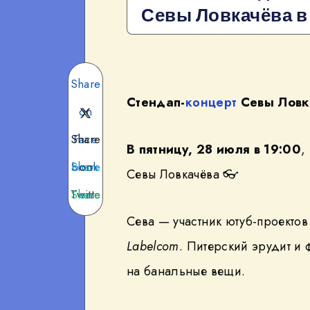
Севы Ловкачёва в
Share
Стендап-
концерт
Севы Ловк
on
Share
Face
В пятницу, 28 июля в 19:00
,
Share
book
on
Севы Ловкачёва 👓
Twitte
Share
on
Сева — участник ютуб-проекто
Teleg
on
r
Labelcom
. Питерский эрудит и 
What
ram
на банальные вещи.
sApp