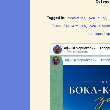
Categor
,
,
Tagged in:
monteafisha
Афиша Бар
,
,
Тиват
Афиша Улцинь
Афиша Херце
Концерты Чер