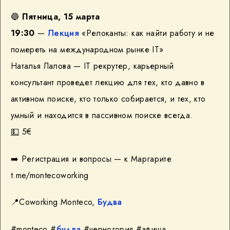
🔵
Пятница, 15 марта
19:30
—
Лекция
«Релоканты: как найти работу и не
помереть на международном рынке IT»
Наталья Лалова — IT рекрутер, карьерный
консультант проведет лекцию для тех, кто давно в
активном поиске, кто только собирается, и тех, кто
умный и находится в пассивном поиске всегда.
💵
5€
➡️ Регистрация и вопросы — к Маргарите
t.me/montecoworking
📍Coworking Monteco,
Будва
#monteco #
будва
#черногория #афиша