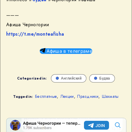
———
Афиша Черногории
https://t.me/monteafisha
Афиша в телеграме
Categorized in:
Английский
Будва
Бесплатные
,
Лекции
,
Праздники
,
Шахматы
Tagged in: