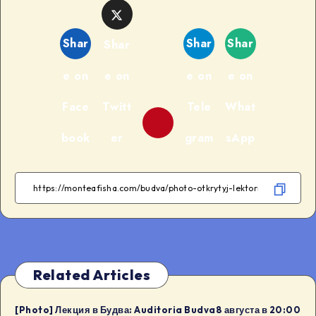
Shar
Shar
Shar
Shar
e on
e on
e on
e on
Face
Twitt
Tele
What
book
er
gram
sApp
Related Articles
[Photo] Лекция в Будва: Auditoria Budva8 августа в 20:00