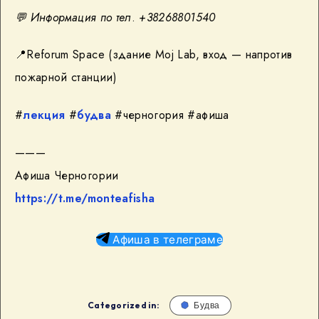
💬
Информация по тел
.
+38268801540
📍Reforum Space (здание Moj Lab, вход — напротив
пожарной станции)
#
лекция
#
будва
#черногория #афиша
———
Афиша Черногории
https://t.me/monteafisha
Афиша в телеграме
Categorized in:
Будва