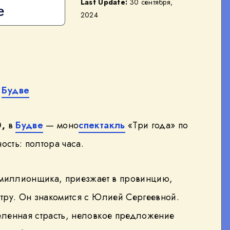
Last Update:
30 сентября,
е
2024
в
Будве
0,
в
Будве
— моно
спектакль
«Три года» по
ость: полтора часа.
а-миллионщика, приезжает в провинцию,
тру. Он знакомится с Юлией Сергеевной.
ленная страсть, неловкое предложение