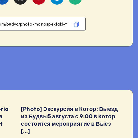
on
on
on
on
Facebook
Twitter
Telegram
WhatsApp
ria
[Photo] Экскурсия в Котор: Выезд
а
из Будвы5 августа с 9:00 в Котор
t
состоится мероприятие в Выез
[…]