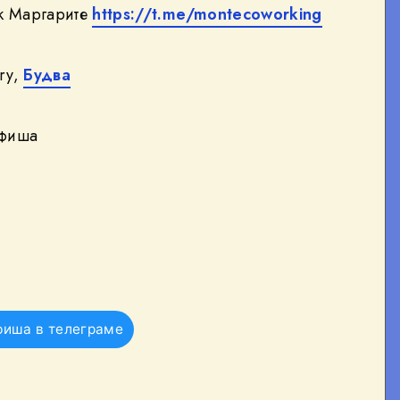
к Маргарите
https://t.me/montecoworking
ry,
Будва
афиша
фиша в телеграме