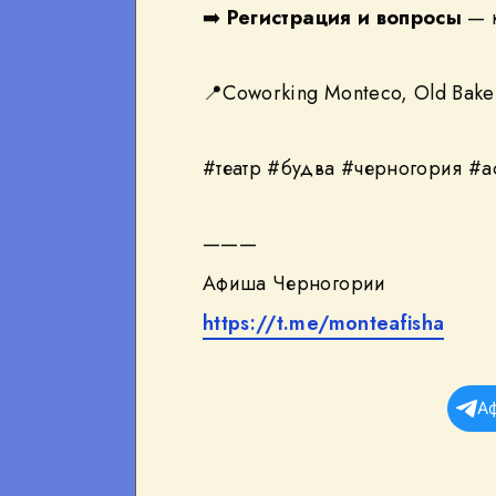
➡️
Регистрация и вопросы
— 
📍Coworking Monteco, Old Bake
#театр #будва #черногория #
———
Афиша Черногории
https://t.me/monteafisha
А