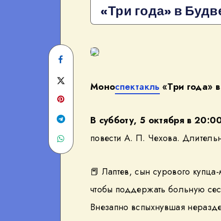
«Три года» в Будв
Share
on
Share
Моно
спектакль
«Три года» 
Facebook
on
Twitter
Share
В субботу, 5 октября в 20:0
повести А. П. Чехова. Длительн
Share
on
on
Telegram
📕 Лаптев, сын сурового купц
WhatsApp
чтобы поддержать больную сес
Внезапно вспыхнувшая неразде