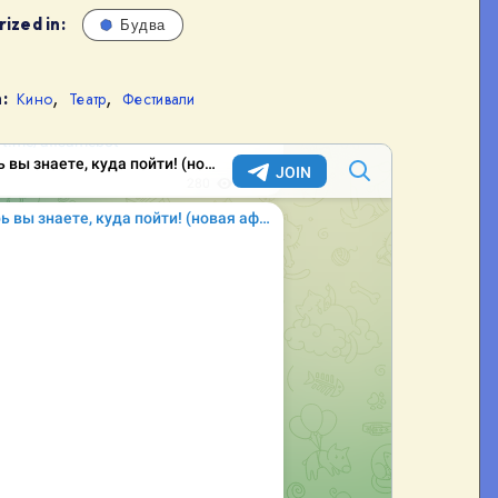
ized in:
Будва
,
,
:
Кино
Театр
Фестивали