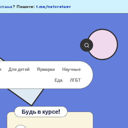
клама
? Пишите:
t.me/netsvetaev
и
Для детей
Ярмарки
Научные
Еда
ЛГБТ
Будь в курсе!