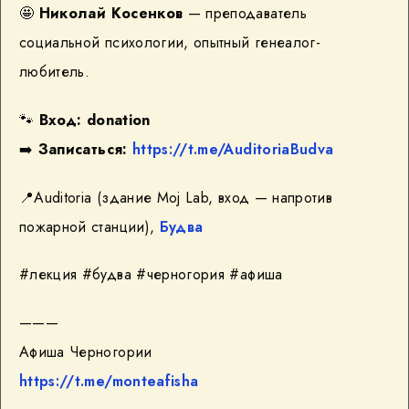
🤩
Николай Косенков
— преподаватель
социальной психологии, опытный генеалог-
любитель.
🐾
Вход: donation
➡️
Записаться:
https://t.me/AuditoriaBudva
📍Auditoria (здание Moj Lab, вход — напротив
пожарной станции),
Будва
#лекция #будва #черногория #афиша
———
Афиша Черногории
https://t.me/monteafisha