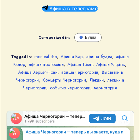
Афиша в телеграме
Categorized in:
Будва
monteafisha
,
Афиша Бар
,
афиша будва
,
афиша
Tagged in:
Котор
,
афиша подгорица
,
Афиша Тиват
,
Афиша Улцинь
,
Афиша Херцег-Нови
,
афиша черногории
,
Выставки в
Черногории
,
Концерты Черногории
,
Лекции
,
лекции в
Черногории
,
события черногории
,
черногория