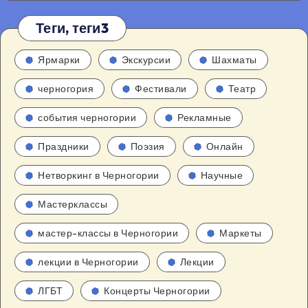
Теги, теги3
Ярмарки
Экскурсии
Шахматы
черногория
Фестивали
Театр
события черногории
Рекламные
Праздники
Поэзия
Онлайн
Нетворкинг в Черногории
Научные
Мастерклассы
мастер-классы в Черногории
Маркеты
лекции в Черногории
Лекции
ЛГБТ
Концерты Черногории