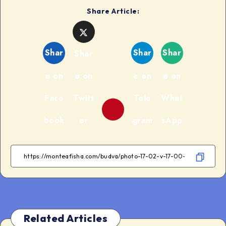
Share Article:
Shar
Shar
Shar
Shar
e on
e on
e on
e on
Face
Twitt
Tele
What
book
er
gram
sApp
Related Articles