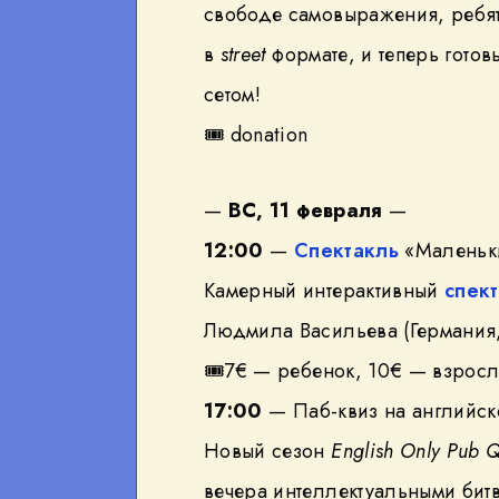
свободе самовыражения, ребят
в
street
формате, и теперь гото
сетом!
🎟
donation
—
ВС, 11 февраля
—
12:00
—
Спектакль
«Маленьк
Камерный интерактивный
спек
Людмила Васильева (Германия,
🎟
7€ — ребенок, 10€ — взрос
17:00
— Паб-квиз на английск
Новый сезон
English Only Pub 
вечера интеллектуальными бит