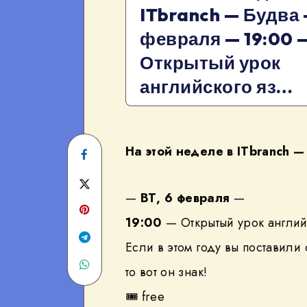
ITbranch — Будва 
февраля — 19:00 
Открытый урок
английского яз…
На этой неделе в ITbranch 
Share
on
Share
—
ВТ, 6 февраля
—
Facebook
on
19:00
— Открытый урок англий
Twitter
Share
Если в этом году вы поставили
Share
on
то вот он знак!
on
Telegram
🎟
free