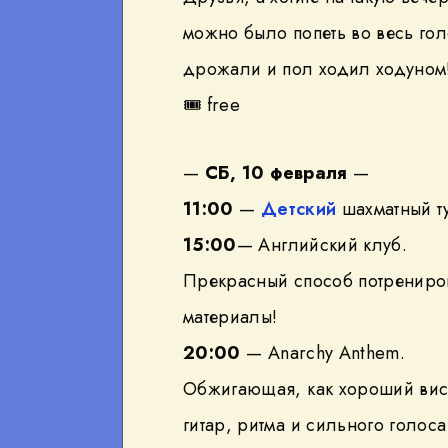
можно было попеть во весь голо
дрожали и пол ходил ходуном
🎟
free
—
СБ, 10 февраля
—
11:00
—
Детский
шахматный т
15:00
— Английский клуб.
Прекрасный способ потрениров
материалы!
20:00
— Anarchy Anthem.
Обжигающая, как хороший виск
гитар, ритма и сильного голо