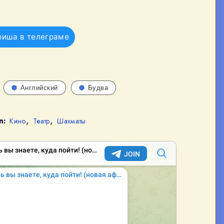
фиша в телеграме
Английский
Будва
,
,
n:
Кино
Театр
Шахматы