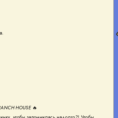
а.
BRANCH HOUSE
🔥
еринку, чтобы запомнилась надолго?! Чтобы