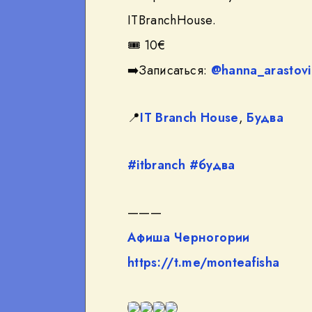
ITBranchHouse.
🎟
10€
➡️
Записаться:
@hanna_arastovi
📍
IT Branch House
,
Будва
#itbranch
#будва
———
Афиша Черногории
https://t.me/monteafisha