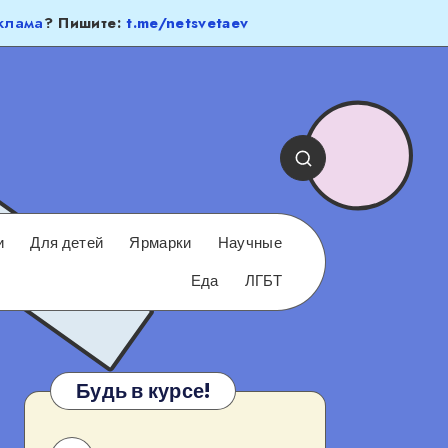
клама
? Пишите:
t.me/netsvetaev
и
Для детей
Ярмарки
Научные
Еда
ЛГБТ
Будь в курсе!