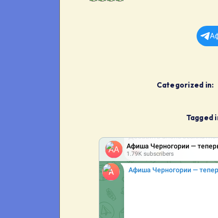
А
Categorized in:
Tagged i