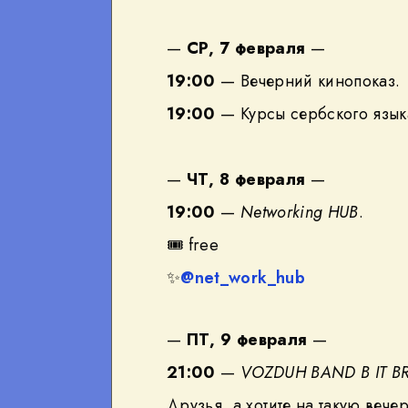
WhatsApp
—
СР, 7 февраля
—
19:00
— Вечерний кинопоказ.
19:00
— Курсы сербского язык
—
ЧТ, 8 февраля
—
19:00
—
Networking HUB
.
🎟
free
✨
@net_work_hub
—
ПТ, 9 февраля
—
21:00
—
VOZDUH BAND В IT 
Друзья, а хотите на такую веч