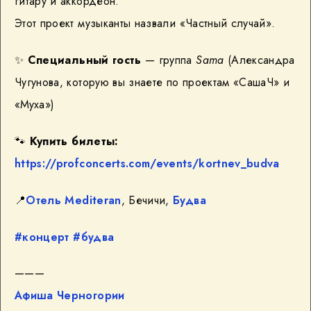
гитару и аккордеон.
Этот проект музыканты назвали «Частный случай».
✨
Специальный гость
— группа
Sama
(Александра
Чугунова, которую вы знаете по проектам «СашаЧ» и
«Муха»)
🐾
Купить билеты:
https://profconcerts.com/events/kortnev_budva
📍
Отель Mediteran
, Бечичи,
Будва
#концерт
#будва
———
Афиша Черногории