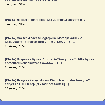
1 августа, 2026
[…]
[Photo] Лекция в Подгорица: Бар «Богарт»6 августа в 19.
1 августа, 2026
[Photo] Мастер-класс в Подгорица: Мастерская О2📍
БарСуббота 1 августа: 10:00–11:30, 12:00–13: […]
31 июля, 2026
[Photo] Встреча в Будва: Auditoria15 августа в 11:00 в Будва
состоится мероприятие в Auditoria […]
31 июля, 2026
[Photo] Лекция в Херцег-Нови: Divlja Menta Montenegro2
августа в 11:00 в Херцег-Нови состоится […]
30 июля, 2026