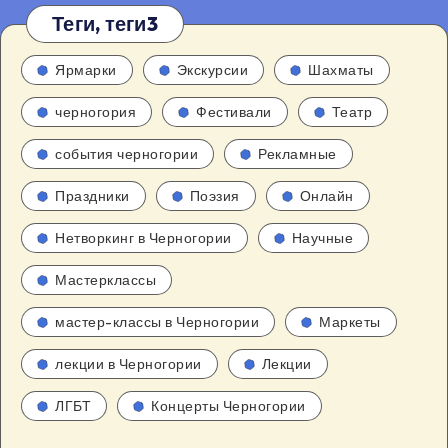
Теги, теги3
Ярмарки
Экскурсии
Шахматы
черногория
Фестивали
Театр
события черногории
Рекламные
Праздники
Поэзия
Онлайн
Нетворкинг в Черногории
Научные
Мастерклассы
мастер-классы в Черногории
Маркеты
лекции в Черногории
Лекции
ЛГБТ
Концерты Черногории