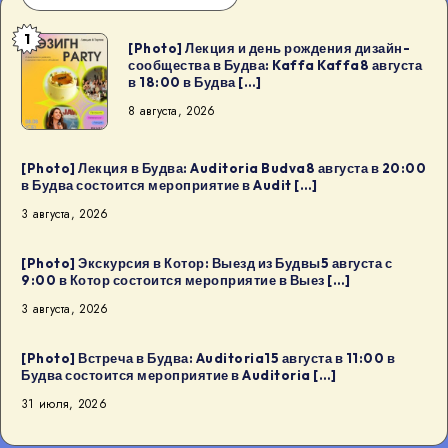
1
[Photo]
[Photo] Лекция и день рождения дизайн-
сообщества в Будва: Kaffa Kaffa8 августа
Лекция
в 18:00 в Будва […]
и
8 августа, 2026
день
рождения
дизайн-
[Photo] Лекция в Будва: Auditoria Budva8 августа в 20:00
в Будва состоится мероприятие в Audit […]
сообщества
3 августа, 2026
в
Будва:
[Photo] Экскурсия в Котор: Выезд из Будвы5 августа с
Kaffa
9:00 в Котор состоится мероприятие в Выез […]
Kaffa8
3 августа, 2026
августа
в
[Photo] Встреча в Будва: Auditoria15 августа в 11:00 в
18:00
Будва состоится мероприятие в Auditoria […]
в
31 июля, 2026
Будва
[…]