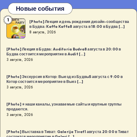
Новые события
1
[Photo]
[Photo] Лекция и день рождения дизайн-сообщества
в Будва: Kaffa Kaffa8 августа в 18:00 в Будва […]
Лекция
8 августа, 2026
и
день
[Photo] Лекция в Будва: Auditoria Budva8 августа в 20:00 в
рождения
Будва состоится мероприятие в Audit […]
дизайн-
3 августа, 2026
сообщества
в
[Photo] Экскурсия в Котор: Выезд из Будвы5 августа с 9:00 в
Котор состоится мероприятие в Выез […]
Будва:
3 августа, 2026
Kaffa
Kaffa8
[Photo] ⭐️ наши каналы, узнаваемые сайты и крупные группы
августа
продаются.
в
3 августа, 2026
18:00
в
[Photo] Выставка в Тиват: Galerija Tivat1 августа 20:00 в Тиват
Будва
состоится мероприятие в Galeri […]