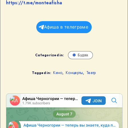
https://t.me/monteafisha
Афиша в телеграме
Categorized in:
Будва
Кино
,
Концерты
,
Театр
Tagged in: