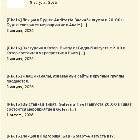
8 августа, 2026
и
день
[Photo] Лекция в Будва: Auditoria Budva8 августа в 20:00 в
рождения
Будва состоится мероприятие в Audit […]
дизайн-
3 августа, 2026
сообщества
в
[Photo] Экскурсия в Котор: Выезд из Будвы5 августа с 9:00 в
Котор состоится мероприятие в Выез […]
Будва:
3 августа, 2026
Kaffa
Kaffa8
[Photo] ⭐️ наши каналы, узнаваемые сайты и крупные группы
августа
продаются.
в
3 августа, 2026
18:00
в
[Photo] Выставка в Тиват: Galerija Tivat1 августа 20:00 в Тиват
Будва
состоится мероприятие в Galeri […]
1 августа, 2026
[…]
[Photo] Лекция в Подгорица: Бар «Богарт»6 августа в 19.