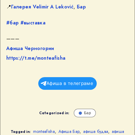
📍
Галерея Velimir A Leković
,
Бар
#бар
#выставка
———
Афиша Черногории
https://t.me/monteafisha
Афиша в телеграме
Categorized in:
Бар
monteafisha
,
Афиша Бар
,
афиша будва
,
афиша
Tagged in: