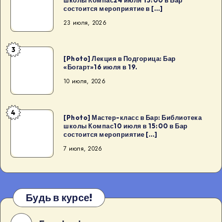
Мастер-
состоится мероприятие в […]
класс
23 июля, 2026
в
Бар:
3
Библиотека
[Photo]
[Photo] Лекция в Подгорица: Бар
школы
Лекция
«Богарт»16 июля в 19.
Компас24
в
10 июля, 2026
июля
Подгорица:
15:00
Бар
4
в
«Богарт»16
[Photo]
[Photo] Мастер-класс в Бар: Библиотека
Бар
школы Компас10 июля в 15:00 в Бар
июля
Мастер-
состоится мероприятие […]
состоится
в
класс
7 июля, 2026
мероприятие
19.
в
в
Бар:
[…]
Библиотека
школы
Будь в курсе!
Компас10
июля