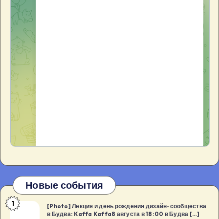
Новые события
1
[Photo]
[Photo] Лекция и день рождения дизайн-сообщества
в Будва: Kaffa Kaffa8 августа в 18:00 в Будва […]
Лекция