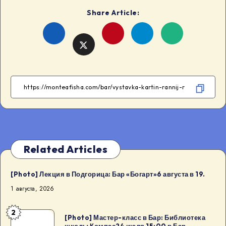
Share Article:
Share
Share
Share
Share
on
on
on
on
Facebook
Telegram
WhatsApp
Twitter
Related Articles
[Photo] Лекция в Подгорица: Бар «Богарт»6 августа в 19.
1 августа, 2026
2
[Photo]
[Photo] Мастер-класс в Бар: Библиотека
школы Компас24 июля 15:00 в Бар