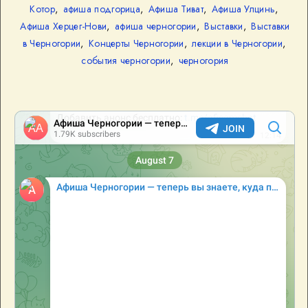
Котор
,
афиша подгорица
,
Афиша Тиват
,
Афиша Улцинь
,
Афиша Херцег-Нови
,
афиша черногории
,
Выставки
,
Выставки
в Черногории
,
Концерты Черногории
,
лекции в Черногории
,
события черногории
,
черногория